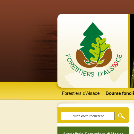
Forestiers d'Alsace
Bourse fonciè
-