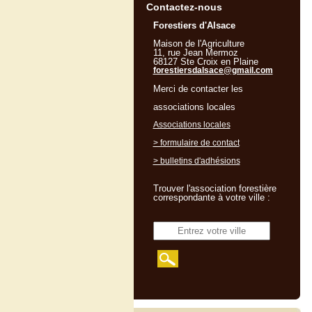
Contactez-nous
Forestiers d'Alsace
Maison de l'Agriculture
11, rue Jean Mermoz
68127 Ste Croix en Plaine
forestiersdalsace@gmail.com
Merci de contacter les
associations locales
Associations locales
> formulaire de contact
> bulletins d'adhésions
Trouver l'association forestière
correspondante à votre ville :