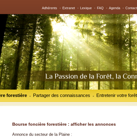
Adhérents
-
Extranet
-
Lexique
-
FAQ
-
Agenda
-
Contact
re forestière
Partager des connaissances
Entretenir votre forêt
-
-
Bourse foncière forestière : afficher les annonces
Annonce du secteur de la Plaine :