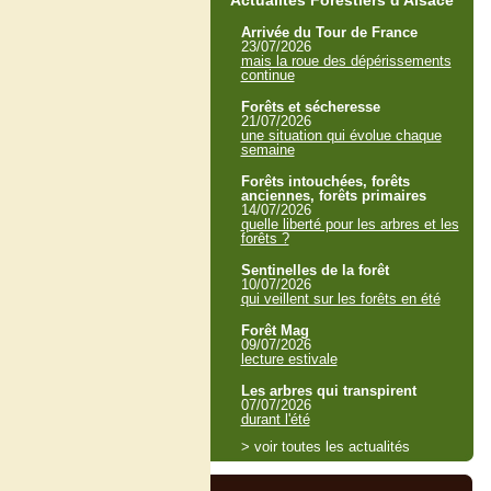
Actualités Forestiers d'Alsace
Arrivée du Tour de France
23/07/2026
mais la roue des dépérissements
continue
Forêts et sécheresse
21/07/2026
une situation qui évolue chaque
semaine
Forêts intouchées, forêts
anciennes, forêts primaires
14/07/2026
quelle liberté pour les arbres et les
forêts ?
Sentinelles de la forêt
10/07/2026
qui veillent sur les forêts en été
Forêt Mag
09/07/2026
lecture estivale
Les arbres qui transpirent
07/07/2026
durant l'été
> voir toutes les actualités