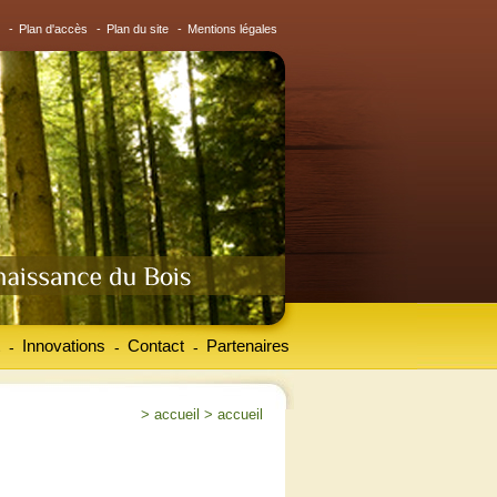
-
Plan d'accès
-
Plan du site
-
Mentions légales
Innovations
Contact
Partenaires
-
-
-
>
accueil
>
accueil