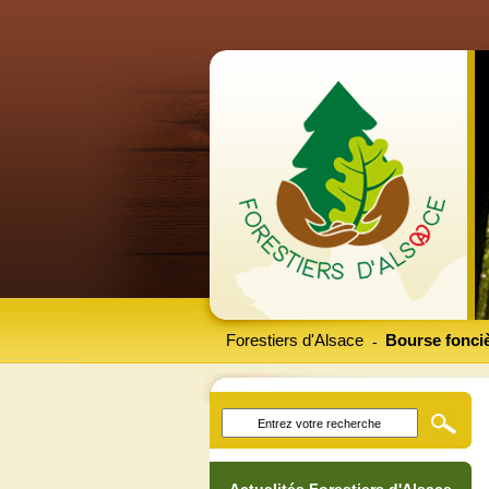
Forestiers d'Alsace
Bourse fonciè
-