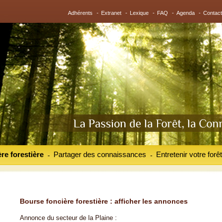
Adhérents
-
Extranet
-
Lexique
-
FAQ
-
Agenda
-
Contact
re forestière
Partager des connaissances
Entretenir votre forêt
-
-
Bourse foncière forestière : afficher les annonces
Annonce du secteur de la Plaine :