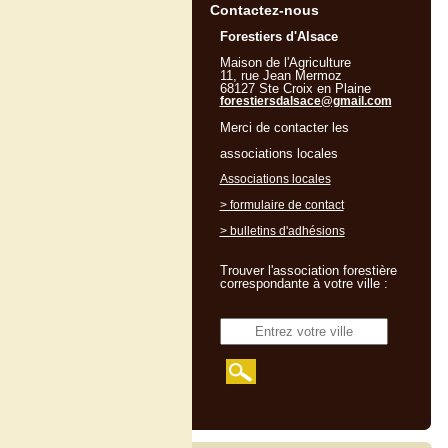
Contactez-nous
Forestiers d'Alsace
Maison de l'Agriculture
11, rue Jean Mermoz
68127 Ste Croix en Plaine
forestiersdalsace@gmail.com
Merci de contacter les
associations locales
Associations locales
> formulaire de contact
> bulletins d'adhésions
Trouver l'association forestière
correspondante à votre ville :