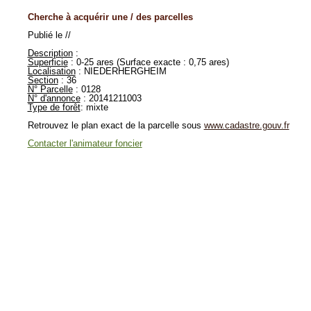
Cherche à acquérir une / des parcelles
Publié le //
Description
:
Superficie
: 0-25 ares (Surface exacte : 0,75 ares)
Localisation
: NIEDERHERGHEIM
Section
: 36
N° Parcelle
: 0128
N° d'annonce
: 20141211003
Type de forêt
: mixte
Retrouvez le plan exact de la parcelle sous
www.cadastre.gouv.fr
Contacter l'animateur foncier