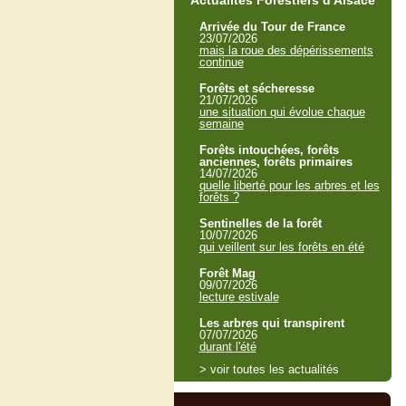
Actualités Forestiers d'Alsace
Arrivée du Tour de France
23/07/2026
mais la roue des dépérissements
continue
Forêts et sécheresse
21/07/2026
une situation qui évolue chaque
semaine
Forêts intouchées, forêts
anciennes, forêts primaires
14/07/2026
quelle liberté pour les arbres et les
forêts ?
Sentinelles de la forêt
10/07/2026
qui veillent sur les forêts en été
Forêt Mag
09/07/2026
lecture estivale
Les arbres qui transpirent
07/07/2026
durant l'été
> voir toutes les actualités