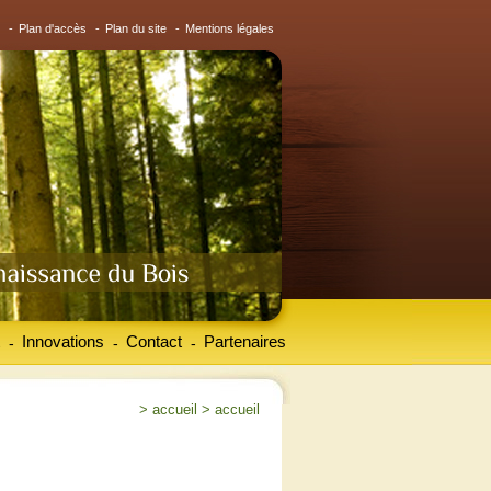
-
Plan d'accès
-
Plan du site
-
Mentions légales
Innovations
Contact
Partenaires
-
-
-
>
accueil
>
accueil