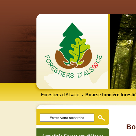
Forestiers d'Alsace
Bourse foncière foresti
-
Bo