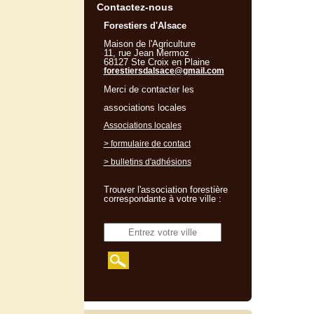
Contactez-nous
Forestiers d'Alsace
Maison de l'Agriculture
11, rue Jean Mermoz
68127 Ste Croix en Plaine
forestiersdalsace@gmail.com
Merci de contacter les
associations locales
Associations locales
> formulaire de contact
> bulletins d'adhésions
Trouver l'association forestière
correspondante à votre ville :