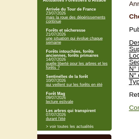
Actualités Forestiers d'Alsace
Ann
Arrivée du Tour de France
23/07/2026
Che
mais la roue des dépérissements
continue
Pub
Forêts et sécheresse
21/07/2026
une situation qui évolue chaque
Des
semaine
Sup
Forêts intouchées, forêts
Loc
anciennes, forêts primaires
14/07/2026
Sec
quelle liberté pour les arbres et les
N° 
forêts ?
N° 
Sentinelles de la forêt
Typ
10/07/2026
qui veillent sur les forêts en été
Ret
Forêt Mag
09/07/2026
lecture estivale
Con
Les arbres qui transpirent
07/07/2026
durant l'été
> voir toutes les actualités