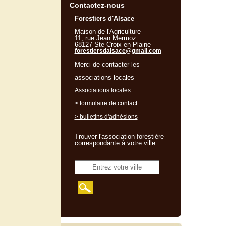
Contactez-nous
Forestiers d'Alsace
Maison de l'Agriculture
11, rue Jean Mermoz
68127 Ste Croix en Plaine
forestiersdalsace@gmail.com
Merci de contacter les
associations locales
Associations locales
> formulaire de contact
> bulletins d'adhésions
Trouver l'association forestière
correspondante à votre ville :