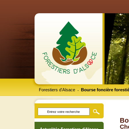
Forestiers d'Alsace
Bourse foncière foresti
-
Bo
Che