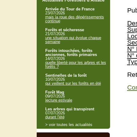
Actualités Forestiers d'Alsace
Arrivée du Tour de France
Pub
23/07/2026
mais la roue des dépérissements
continue
Des
Sup
Forêts et sécheresse
21/07/2026
Loc
une situation qui évolue chaque
Sec
semaine
N° 
Forêts intouchées, forêts
N° 
anciennes, forêts primaires
14/07/2026
Typ
quelle liberté pour les arbres et les
forêts ?
Ret
Sentinelles de la forêt
10/07/2026
qui veillent sur les forêts en été
Con
Forêt Mag
09/07/2026
lecture estivale
Les arbres qui transpirent
07/07/2026
durant l'été
> voir toutes les actualités