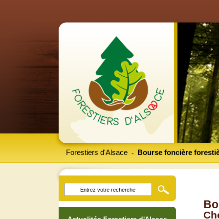
Forestiers d'Alsace
Bourse foncière foresti
-
Bo
Che