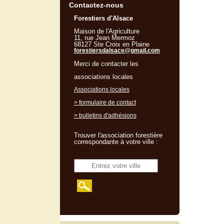
Contactez-nous
Forestiers d'Alsace
Maison de l'Agriculture
11, rue Jean Mermoz
68127 Ste Croix en Plaine
forestiersdalsace@gmail.com
Merci de contacter les
associations locales
Associations locales
> formulaire de contact
> bulletins d'adhésions
Trouver l'association forestière
correspondante à votre ville :