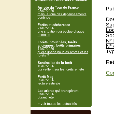
Actualités Forestiers d'Alsace
Arrivée du Tour de France
Pub
23/07/2026
mais la roue des dépérissements
continue
Des
Sup
Forêts et sécheresse
21/07/2026
Loc
une situation qui évolue chaque
Sec
semaine
N° 
Forêts intouchées, forêts
N° 
anciennes, forêts primaires
14/07/2026
Typ
quelle liberté pour les arbres et les
forêts ?
Ret
Sentinelles de la forêt
10/07/2026
qui veillent sur les forêts en été
Con
Forêt Mag
09/07/2026
lecture estivale
Les arbres qui transpirent
07/07/2026
durant l'été
> voir toutes les actualités