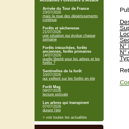
Actualités Forestiers d'Alsace
Arrivée du Tour de France
Pub
23/07/2026
mais la roue des dépérissements
continue
Des
Sup
Forêts et sécheresse
21/07/2026
Loc
une situation qui évolue chaque
Sec
semaine
N° 
Forêts intouchées, forêts
N° 
anciennes, forêts primaires
14/07/2026
Typ
quelle liberté pour les arbres et les
forêts ?
Ret
Sentinelles de la forêt
10/07/2026
qui veillent sur les forêts en été
Con
Forêt Mag
09/07/2026
lecture estivale
Les arbres qui transpirent
07/07/2026
durant l'été
> voir toutes les actualités