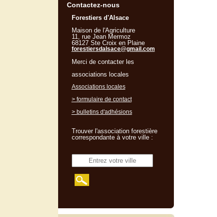
Contactez-nous
Forestiers d'Alsace
Maison de l'Agriculture
11, rue Jean Mermoz
68127 Ste Croix en Plaine
forestiersdalsace@gmail.com
Merci de contacter les
associations locales
Associations locales
> formulaire de contact
> bulletins d'adhésions
Trouver l'association forestière
correspondante à votre ville :