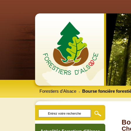
Forestiers d'Alsace
Bourse foncière foresti
-
Bo
Che