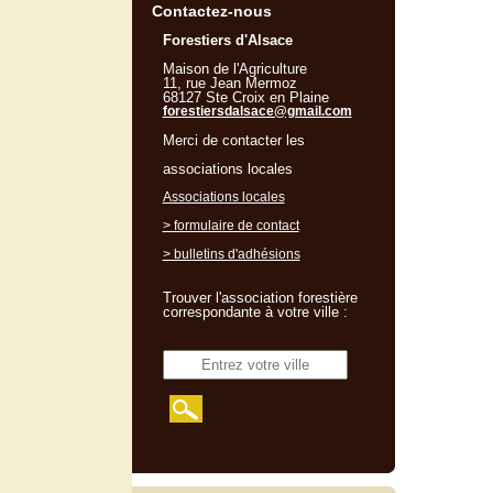
Contactez-nous
Forestiers d'Alsace
Maison de l'Agriculture
11, rue Jean Mermoz
68127 Ste Croix en Plaine
forestiersdalsace@gmail.com
Merci de contacter les
associations locales
Associations locales
> formulaire de contact
> bulletins d'adhésions
Trouver l'association forestière
correspondante à votre ville :