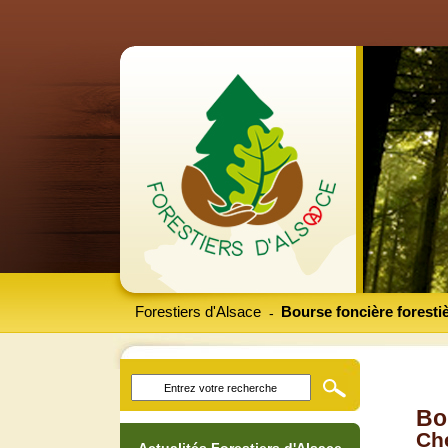
Forestiers d'Alsace
Bourse foncière foresti
-
Bo
Che