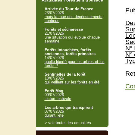
Actualités Forestiers d'Alsace
Arrivée du Tour de France
Pub
23/07/2026
mais la roue des dépérissements
continue
Des
Sup
Forêts et sécheresse
21/07/2026
Loc
une situation qui évolue chaque
Sec
semaine
N° 
Forêts intouchées, forêts
N° 
anciennes, forêts primaires
14/07/2026
Typ
quelle liberté pour les arbres et les
forêts ?
Ret
Sentinelles de la forêt
10/07/2026
qui veillent sur les forêts en été
Con
Forêt Mag
09/07/2026
lecture estivale
Les arbres qui transpirent
07/07/2026
durant l'été
> voir toutes les actualités