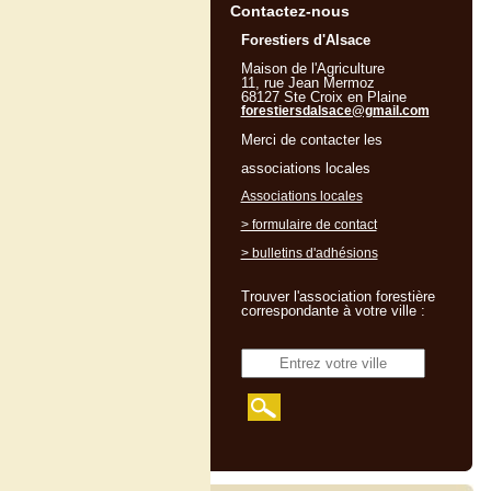
Contactez-nous
Forestiers d'Alsace
Maison de l'Agriculture
11, rue Jean Mermoz
68127 Ste Croix en Plaine
forestiersdalsace@gmail.com
Merci de contacter les
associations locales
Associations locales
> formulaire de contact
> bulletins d'adhésions
Trouver l'association forestière
correspondante à votre ville :