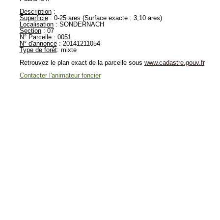
Description
:
Superficie
: 0-25 ares (Surface exacte : 3,10 ares)
Localisation
: SONDERNACH
Section
: 07
N° Parcelle
: 0051
N° d'annonce
: 20141211054
Type de forêt
: mixte
Retrouvez le plan exact de la parcelle sous
www.cadastre.gouv.fr
Contacter l'animateur foncier