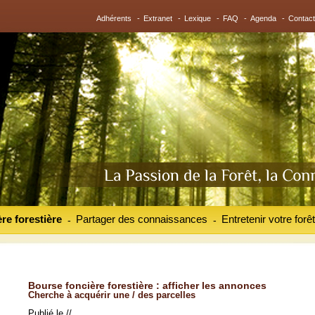
Adhérents
-
Extranet
-
Lexique
-
FAQ
-
Agenda
-
Contact
re forestière
Partager des connaissances
Entretenir votre forêt
-
-
Bourse foncière forestière : afficher les annonces
Cherche à acquérir une / des parcelles
Publié le //