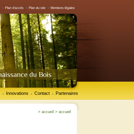
-
Plan d'accès
-
Plan du site
-
Mentions légales
Innovations
Contact
Partenaires
-
-
-
>
accueil
>
accueil