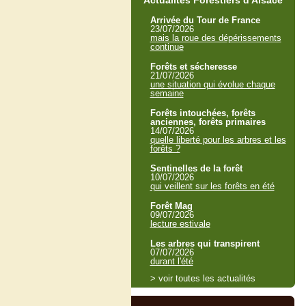
Actualités Forestiers d'Alsace
Arrivée du Tour de France
23/07/2026
mais la roue des dépérissements
continue
Forêts et sécheresse
21/07/2026
une situation qui évolue chaque
semaine
Forêts intouchées, forêts
anciennes, forêts primaires
14/07/2026
quelle liberté pour les arbres et les
forêts ?
Sentinelles de la forêt
10/07/2026
qui veillent sur les forêts en été
Forêt Mag
09/07/2026
lecture estivale
Les arbres qui transpirent
07/07/2026
durant l'été
> voir toutes les actualités