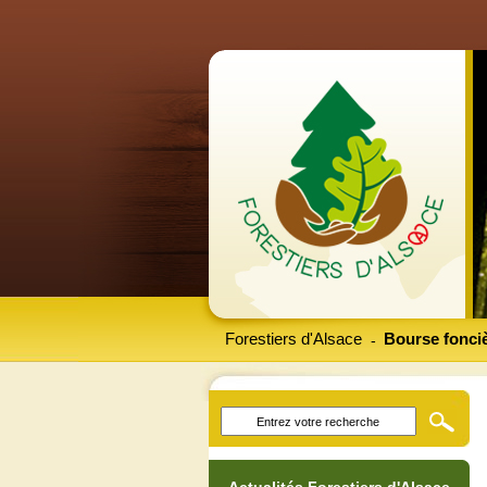
Forestiers d'Alsace
Bourse fonciè
-