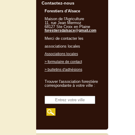
Contactez-nous
Forestiers d'Alsace
Maison de l'Agriculture
11, rue Jean Mermoz
68127 Ste Croix en Plaine
forestiersdalsace@gmail.com
Merci de contacter les
associations locales
Associations locales
> formulaire de contact
> bulletins d'adhésions
Trouver l'association forestière
correspondante à votre ville :