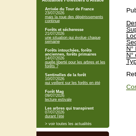
Actualités Forestiers d'Alsace
Arrivée du Tour de France
Pub
23/07/2026
mais la roue des dépérissements
continue
Des
Sup
Forêts et sécheresse
21/07/2026
Loc
une situation qui évolue chaque
Sec
semaine
N° 
Forêts intouchées, forêts
N° 
anciennes, forêts primaires
14/07/2026
Typ
quelle liberté pour les arbres et les
forêts ?
Ret
Sentinelles de la forêt
10/07/2026
qui veillent sur les forêts en été
Con
Forêt Mag
09/07/2026
lecture estivale
Les arbres qui transpirent
07/07/2026
durant l'été
> voir toutes les actualités