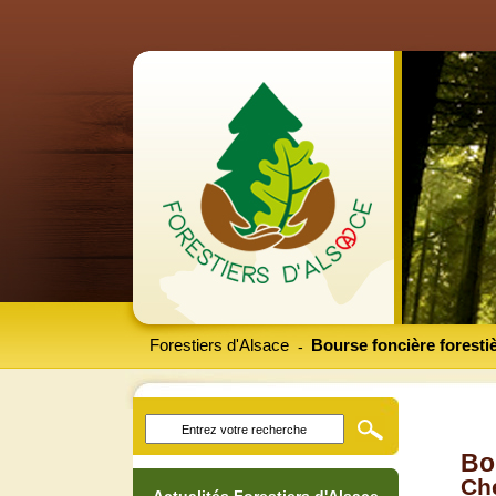
Forestiers d'Alsace
Bourse foncière foresti
-
Bo
Che