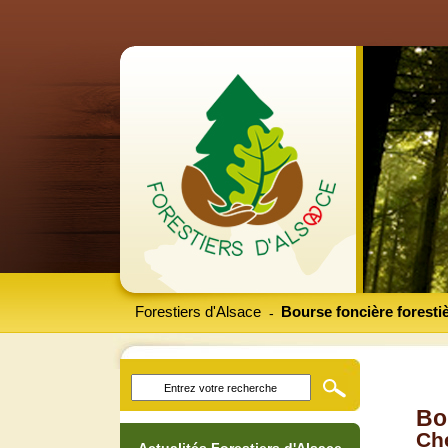
Forestiers d'Alsace
Bourse foncière foresti
-
Bo
Che