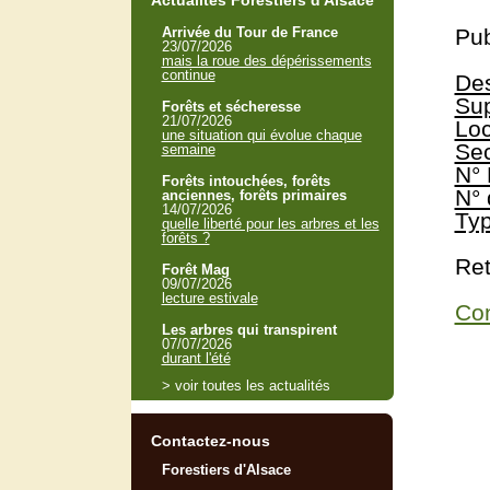
Actualités Forestiers d'Alsace
Arrivée du Tour de France
Pub
23/07/2026
mais la roue des dépérissements
continue
Des
Sup
Forêts et sécheresse
21/07/2026
Loc
une situation qui évolue chaque
Sec
semaine
N° 
Forêts intouchées, forêts
N° 
anciennes, forêts primaires
14/07/2026
Typ
quelle liberté pour les arbres et les
forêts ?
Ret
Forêt Mag
09/07/2026
lecture estivale
Con
Les arbres qui transpirent
07/07/2026
durant l'été
> voir toutes les actualités
Contactez-nous
Forestiers d'Alsace