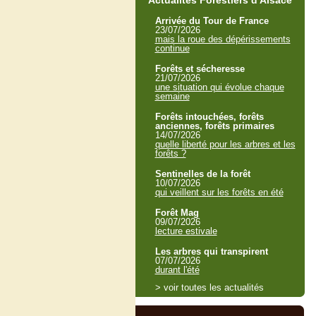
Actualités Forestiers d'Alsace
Arrivée du Tour de France
23/07/2026
mais la roue des dépérissements
continue
Forêts et sécheresse
21/07/2026
une situation qui évolue chaque
semaine
Forêts intouchées, forêts
anciennes, forêts primaires
14/07/2026
quelle liberté pour les arbres et les
forêts ?
Sentinelles de la forêt
10/07/2026
qui veillent sur les forêts en été
Forêt Mag
09/07/2026
lecture estivale
Les arbres qui transpirent
07/07/2026
durant l'été
> voir toutes les actualités