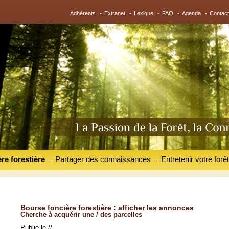
Adhérents
-
Extranet
-
Lexique
-
FAQ
-
Agenda
-
Contact
re forestière
Partager des connaissances
Entretenir votre forêt
-
-
Bourse foncière forestière : afficher les annonces
Cherche à acquérir une / des parcelles
Publié le //