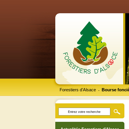
Forestiers d'Alsace
Bourse fonciè
-