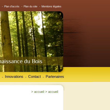
-
Plan d'accès
-
Plan du site
-
Mentions légales
Innovations
Contact
Partenaires
-
-
-
>
accueil
>
accueil