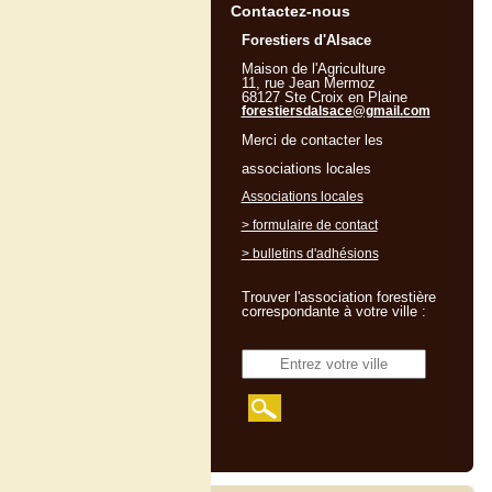
Contactez-nous
Forestiers d'Alsace
Maison de l'Agriculture
11, rue Jean Mermoz
68127 Ste Croix en Plaine
forestiersdalsace@gmail.com
Merci de contacter les
associations locales
Associations locales
> formulaire de contact
> bulletins d'adhésions
Trouver l'association forestière
correspondante à votre ville :