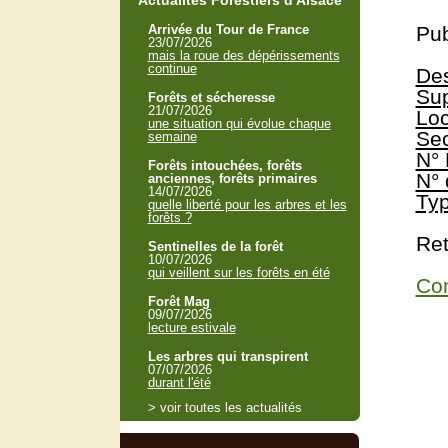
Actualités Forestiers d'Alsace
Arrivée du Tour de France
Pub
23/07/2026
mais la roue des dépérissements
continue
Des
Sup
Forêts et sécheresse
21/07/2026
Loc
une situation qui évolue chaque
Sec
semaine
N° 
Forêts intouchées, forêts
N° 
anciennes, forêts primaires
14/07/2026
Typ
quelle liberté pour les arbres et les
forêts ?
Ret
Sentinelles de la forêt
10/07/2026
qui veillent sur les forêts en été
Con
Forêt Mag
09/07/2026
lecture estivale
Les arbres qui transpirent
07/07/2026
durant l'été
> voir toutes les actualités