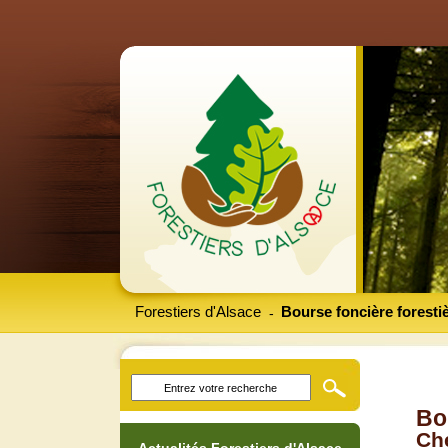
Forestiers d'Alsace
Bourse foncière foresti
-
Bo
Che