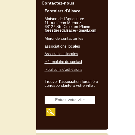
Contactez-nous
Forestiers d'Alsace
Maison de l'Agriculture
11, rue Jean Mermoz
68127 Ste Croix en Plaine
forestiersdalsace@gmail.com
Merci de contacter les
associations locales
Associations locales
> formulaire de contact
> bulletins d'adhésions
Trouver l'association forestière
correspondante à votre ville :