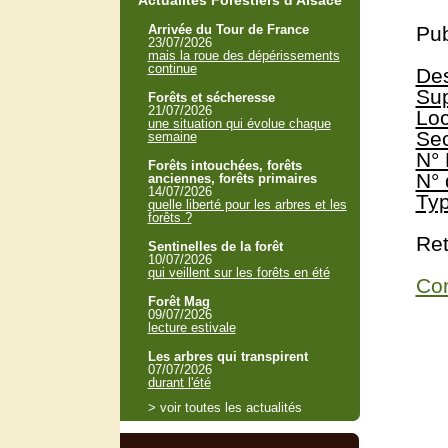
Actualités Forestiers d'Alsace
Arrivée du Tour de France
Pub
23/07/2026
mais la roue des dépérissements
continue
Des
Sup
Forêts et sécheresse
21/07/2026
Loc
une situation qui évolue chaque
Sec
semaine
N° 
Forêts intouchées, forêts
N° 
anciennes, forêts primaires
14/07/2026
Typ
quelle liberté pour les arbres et les
forêts ?
Ret
Sentinelles de la forêt
10/07/2026
qui veillent sur les forêts en été
Con
Forêt Mag
09/07/2026
lecture estivale
Les arbres qui transpirent
07/07/2026
durant l'été
> voir toutes les actualités