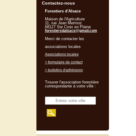
Contactez-nous
Forestiers d'Alsace
Maison de l'Agriculture
11, rue Jean Mermoz
68127 Ste Croix en Plaine
forestiersdalsace@gmail.com
Merci de contacter les
associations locales
Associations locales
> formulaire de contact
> bulletins d'adhésions
Trouver l'association forestière
correspondante à votre ville :