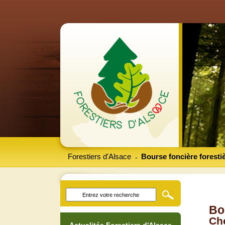
Forestiers d'Alsace
Bourse foncière foresti
-
Bo
Che