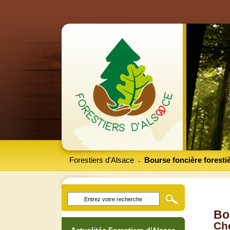
Forestiers d'Alsace
Bourse foncière foresti
-
Bo
Che