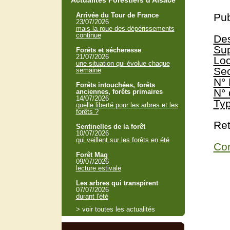
Actualités Forestiers d'Alsace
Arrivée du Tour de France
Pub
23/07/2026
mais la roue des dépérissements
continue
Des
Sup
Forêts et sécheresse
21/07/2026
Loc
une situation qui évolue chaque
Sec
semaine
N° 
Forêts intouchées, forêts
N° 
anciennes, forêts primaires
14/07/2026
Typ
quelle liberté pour les arbres et les
forêts ?
Ret
Sentinelles de la forêt
10/07/2026
qui veillent sur les forêts en été
Con
Forêt Mag
09/07/2026
lecture estivale
Les arbres qui transpirent
07/07/2026
durant l'été
> voir toutes les actualités