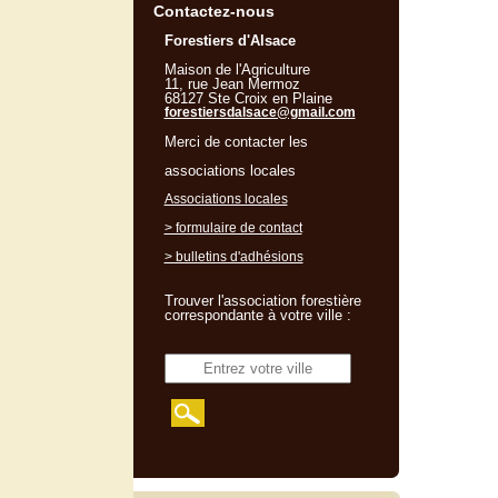
Contactez-nous
Forestiers d'Alsace
Maison de l'Agriculture
11, rue Jean Mermoz
68127 Ste Croix en Plaine
forestiersdalsace@gmail.com
Merci de contacter les
associations locales
Associations locales
> formulaire de contact
> bulletins d'adhésions
Trouver l'association forestière
correspondante à votre ville :