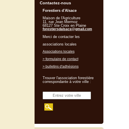
Contactez-nous
Forestiers d'Alsace
Maison de l'Agriculture
11, rue Jean Mermoz
68127 Ste Croix en Plaine
forestiersdalsace@gmail.com
Merci de contacter les
associations locales
Associations locales
> formulaire de contact
> bulletins d'adhésions
Trouver l'association forestière
correspondante à votre ville :