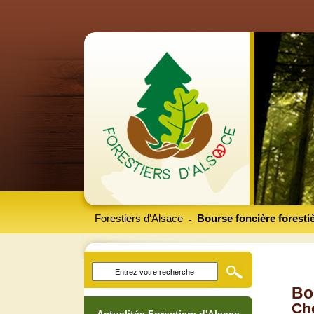
Forestiers d'Alsace
Bourse foncière foresti
-
Bo
Che