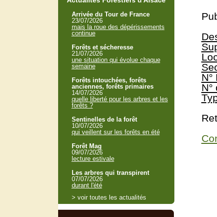
Actualités Forestiers d'Alsace
Arrivée du Tour de France
Pub
23/07/2026
mais la roue des dépérissements
continue
Des
Sup
Forêts et sécheresse
21/07/2026
Loc
une situation qui évolue chaque
Sec
semaine
N° 
Forêts intouchées, forêts
N° 
anciennes, forêts primaires
14/07/2026
Typ
quelle liberté pour les arbres et les
forêts ?
Ret
Sentinelles de la forêt
10/07/2026
qui veillent sur les forêts en été
Con
Forêt Mag
09/07/2026
lecture estivale
Les arbres qui transpirent
07/07/2026
durant l'été
> voir toutes les actualités