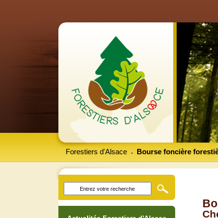
Forestiers d'Alsace
Bourse foncière foresti
-
Bo
Che