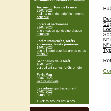
Actualités Forestiers d'Alsace
Arrivée du Tour de France
Pub
23/07/2026
mais la roue des dépérissements
continue
Des
Sup
Forêts et sécheresse
21/07/2026
Loc
une situation qui évolue chaque
Sec
semaine
N° 
Forêts intouchées, forêts
N° 
anciennes, forêts primaires
14/07/2026
Typ
quelle liberté pour les arbres et les
forêts ?
Ret
Sentinelles de la forêt
10/07/2026
qui veillent sur les forêts en été
Con
Forêt Mag
09/07/2026
lecture estivale
Les arbres qui transpirent
07/07/2026
durant l'été
> voir toutes les actualités