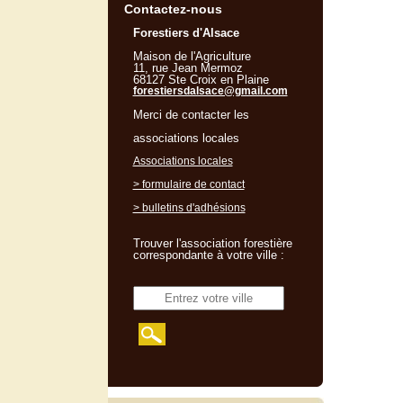
Contactez-nous
Forestiers d'Alsace
Maison de l'Agriculture
11, rue Jean Mermoz
68127 Ste Croix en Plaine
forestiersdalsace@gmail.com
Merci de contacter les
associations locales
Associations locales
> formulaire de contact
> bulletins d'adhésions
Trouver l'association forestière
correspondante à votre ville :