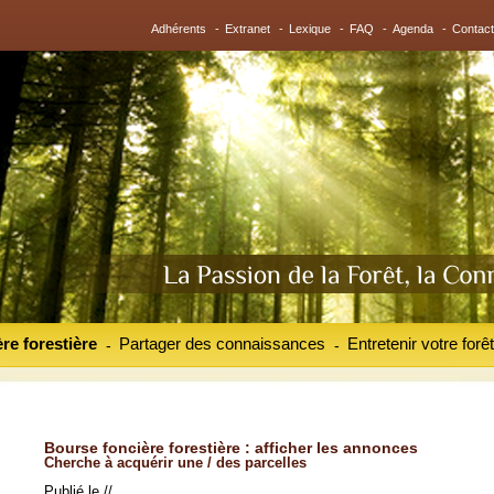
Adhérents
-
Extranet
-
Lexique
-
FAQ
-
Agenda
-
Contact
re forestière
Partager des connaissances
Entretenir votre forêt
-
-
Bourse foncière forestière : afficher les annonces
Cherche à acquérir une / des parcelles
Publié le //