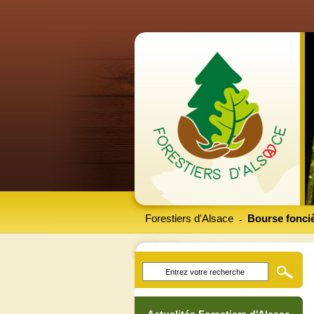
Forestiers d'Alsace
Bourse fonciè
-