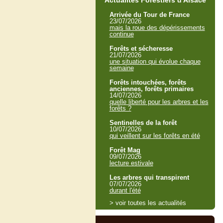
Actualités Forestiers d'Alsace
Arrivée du Tour de France
23/07/2026
mais la roue des dépérissements
continue
Forêts et sécheresse
21/07/2026
une situation qui évolue chaque
semaine
Forêts intouchées, forêts
anciennes, forêts primaires
14/07/2026
quelle liberté pour les arbres et les
forêts ?
Sentinelles de la forêt
10/07/2026
qui veillent sur les forêts en été
Forêt Mag
09/07/2026
lecture estivale
Les arbres qui transpirent
07/07/2026
durant l'été
> voir toutes les actualités