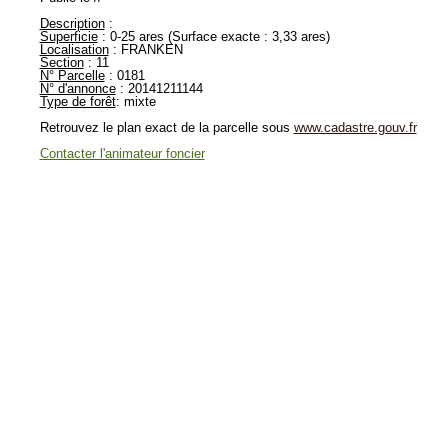
Description
:
Superficie
: 0-25 ares (Surface exacte : 3,33 ares)
Localisation
: FRANKEN
Section
: 11
N° Parcelle
: 0181
N° d'annonce
: 20141211144
Type de forêt
: mixte
Retrouvez le plan exact de la parcelle sous
www.cadastre.gouv.fr
Contacter l'animateur foncier