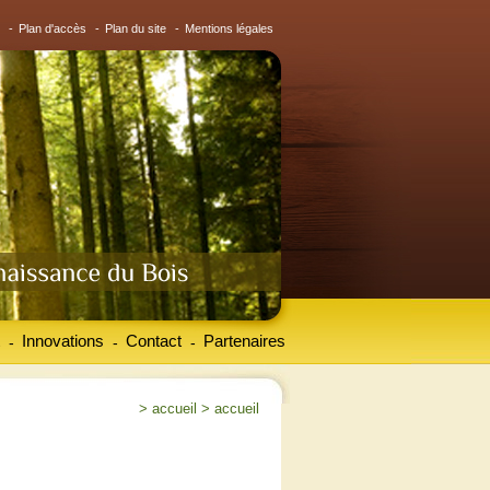
-
Plan d'accès
-
Plan du site
-
Mentions légales
Innovations
Contact
Partenaires
-
-
-
>
accueil
>
accueil