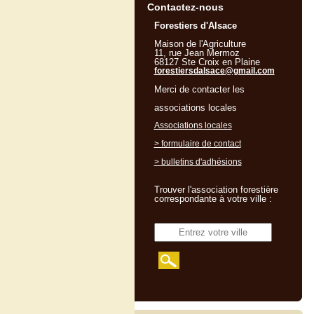
Contactez-nous
Forestiers d'Alsace
Maison de l'Agriculture
11, rue Jean Mermoz
68127 Ste Croix en Plaine
forestiersdalsace@gmail.com
Merci de contacter les
associations locales
Associations locales
> formulaire de contact
> bulletins d'adhésions
Trouver l'association forestière
correspondante à votre ville :