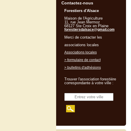
Contactez-nous
Forestiers d'Alsace
Maison de l'Agriculture
11, rue Jean Mermoz
68127 Ste Croix en Plaine
forestiersdalsace@gmail.com
Merci de contacter les
associations locales
Associations locales
> formulaire de contact
> bulletins d'adhésions
Trouver l'association forestière
correspondante à votre ville :