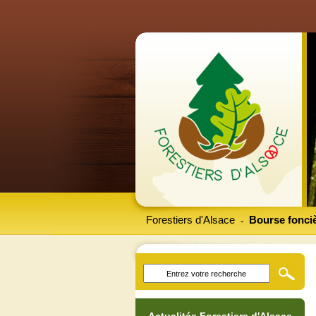
Forestiers d'Alsace
Bourse fonciè
-