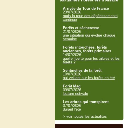
Actualités Forestiers d'Alsace
Arrivée du Tour de France
23/07/2026
mais la roue des dépérissements
continue
Forêts et sécheresse
21/07/2026
une situation qui évolue chaque
semaine
Forêts intouchées, forêts
anciennes, forêts primaires
14/07/2026
quelle liberté pour les arbres et les
forêts ?
Sentinelles de la forêt
10/07/2026
qui veillent sur les forêts en été
Forêt Mag
09/07/2026
lecture estivale
Les arbres qui transpirent
07/07/2026
durant l'été
> voir toutes les actualités