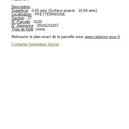
Description
:
Superficie
: 0-25 ares (Surface exacte : 10,64 ares)
Localisation
: PFETTERHOUSE
Section
: 27
N° Parcelle
: 0120
N° d'annonce
: 20141211157
Type de forêt
: mixte
Retrouvez le plan exact de la parcelle sous
www.cadastre.gouv.fr
Contacter l'animateur foncier