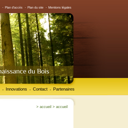
-
Plan d'accès
-
Plan du site
-
Mentions légales
Innovations
Contact
Partenaires
-
-
-
>
accueil
>
accueil