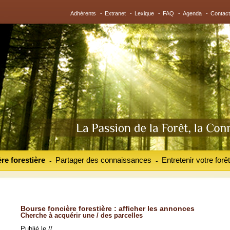
Adhérents
-
Extranet
-
Lexique
-
FAQ
-
Agenda
-
Contact
re forestière
Partager des connaissances
Entretenir votre forêt
-
-
Bourse foncière forestière : afficher les annonces
Cherche à acquérir une / des parcelles
Publié le //