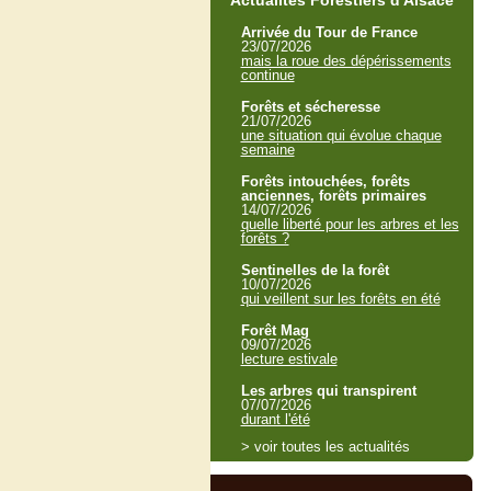
Actualités Forestiers d'Alsace
Arrivée du Tour de France
23/07/2026
mais la roue des dépérissements
continue
Forêts et sécheresse
21/07/2026
une situation qui évolue chaque
semaine
Forêts intouchées, forêts
anciennes, forêts primaires
14/07/2026
quelle liberté pour les arbres et les
forêts ?
Sentinelles de la forêt
10/07/2026
qui veillent sur les forêts en été
Forêt Mag
09/07/2026
lecture estivale
Les arbres qui transpirent
07/07/2026
durant l'été
> voir toutes les actualités