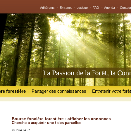
Adhérents
-
Extranet
-
Lexique
-
FAQ
-
Agenda
-
Contact
re forestière
Partager des connaissances
Entretenir votre forêt
-
-
Bourse foncière forestière : afficher les annonces
Cherche à acquérir une / des parcelles
Publié le //