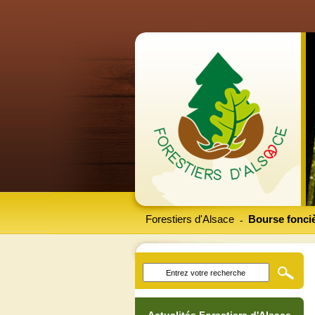
Forestiers d'Alsace
Bourse fonciè
-