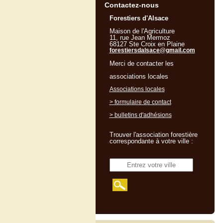
Contactez-nous
Forestiers d'Alsace
Maison de l'Agriculture
11, rue Jean Mermoz
68127 Ste Croix en Plaine
forestiersdalsace@gmail.com
Merci de contacter les
associations locales
Associations locales
> formulaire de contact
> bulletins d'adhésions
Trouver l'association forestière
correspondante à votre ville :