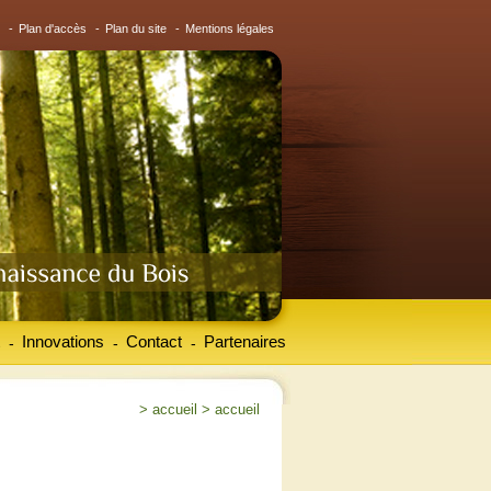
-
Plan d'accès
-
Plan du site
-
Mentions légales
Innovations
Contact
Partenaires
-
-
-
>
accueil
>
accueil