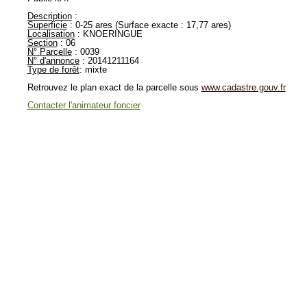
Description
:
Superficie
: 0-25 ares (Surface exacte : 17,77 ares)
Localisation
: KNOERINGUE
Section
: 06
N° Parcelle
: 0039
N° d'annonce
: 20141211164
Type de forêt
: mixte
Retrouvez le plan exact de la parcelle sous
www.cadastre.gouv.fr
Contacter l'animateur foncier