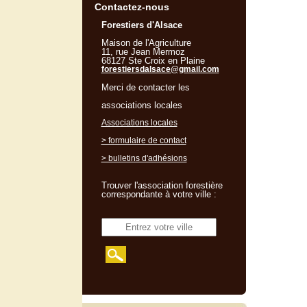
Contactez-nous
Forestiers d'Alsace
Maison de l'Agriculture
11, rue Jean Mermoz
68127 Ste Croix en Plaine
forestiersdalsace@gmail.com
Merci de contacter les
associations locales
Associations locales
> formulaire de contact
> bulletins d'adhésions
Trouver l'association forestière
correspondante à votre ville :