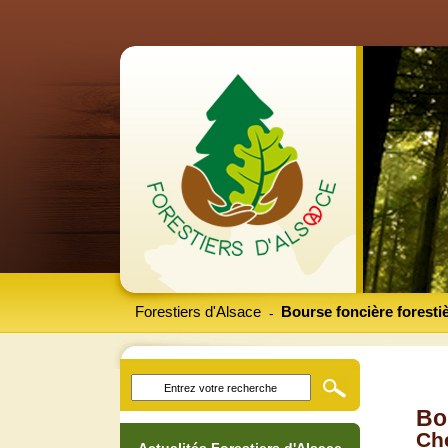
Forestiers d'Alsace
Bourse foncière foresti
-
Bo
Che