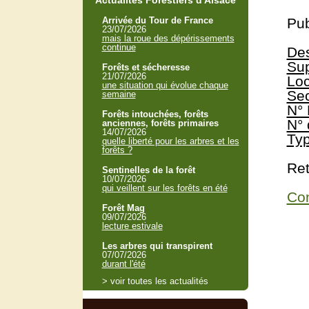
Actualités Forestiers d'Alsace
Arrivée du Tour de France
Pub
23/07/2026
mais la roue des dépérissements
continue
Des
Sup
Forêts et sécheresse
21/07/2026
Loc
une situation qui évolue chaque
Sec
semaine
N° 
Forêts intouchées, forêts
N° 
anciennes, forêts primaires
14/07/2026
Typ
quelle liberté pour les arbres et les
forêts ?
Ret
Sentinelles de la forêt
10/07/2026
qui veillent sur les forêts en été
Con
Forêt Mag
09/07/2026
lecture estivale
Les arbres qui transpirent
07/07/2026
durant l'été
> voir toutes les actualités