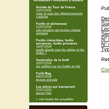
Actualités Forestiers d'Alsace
Arrivée du Tour de France
Pub
23/07/2026
mais la roue des dépérissements
continue
Des
Sup
Forêts et sécheresse
21/07/2026
Loc
une situation qui évolue chaque
Sec
semaine
N° 
Forêts intouchées, forêts
N° 
anciennes, forêts primaires
14/07/2026
Typ
quelle liberté pour les arbres et les
forêts ?
Ret
Sentinelles de la forêt
10/07/2026
qui veillent sur les forêts en été
Con
Forêt Mag
09/07/2026
lecture estivale
Les arbres qui transpirent
07/07/2026
durant l'été
> voir toutes les actualités