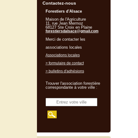
Contactez-nous
Forestiers d'Alsace
Maison de l'Agriculture
11, rue Jean Mermoz
68127 Ste Croix en Plaine
forestiersdalsace@gmail.com
Merci de contacter les
associations locales
Associations locales
> formulaire de contact
> bulletins d'adhésions
Trouver l'association forestière
correspondante à votre ville :