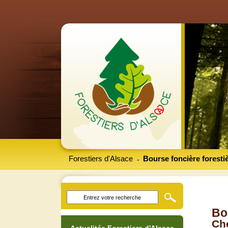
Forestiers d'Alsace
Bourse foncière foresti
-
Bo
Che