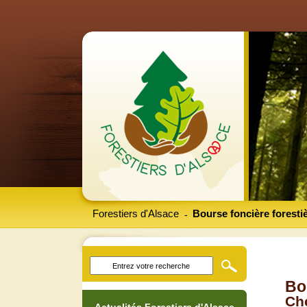
Forestiers d'Alsace
Bourse foncière foresti
-
Bo
Che