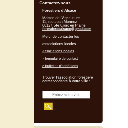
Contactez-nous
Forestiers d'Alsace
Maison de l'Agriculture
11, rue Jean Mermoz
68127 Ste Croix en Plaine
forestiersdalsace@gmail.com
Merci de contacter les
associations locales
Associations locales
> formulaire de contact
> bulletins d'adhésions
Trouver l'association forestière
correspondante à votre ville :