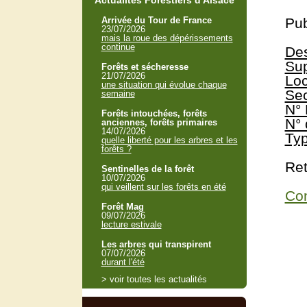
Actualités Forestiers d'Alsace
Arrivée du Tour de France
Pub
23/07/2026
mais la roue des dépérissements
continue
Des
Sup
Forêts et sécheresse
21/07/2026
Loc
une situation qui évolue chaque
Sec
semaine
N° 
Forêts intouchées, forêts
N° 
anciennes, forêts primaires
14/07/2026
Typ
quelle liberté pour les arbres et les
forêts ?
Ret
Sentinelles de la forêt
10/07/2026
qui veillent sur les forêts en été
Con
Forêt Mag
09/07/2026
lecture estivale
Les arbres qui transpirent
07/07/2026
durant l'été
> voir toutes les actualités