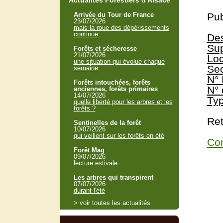
Actualités Forestiers d'Alsace
Arrivée du Tour de France
Pub
23/07/2026
mais la roue des dépérissements
continue
Des
Sup
Forêts et sécheresse
21/07/2026
Loc
une situation qui évolue chaque
Sec
semaine
N° 
Forêts intouchées, forêts
N° 
anciennes, forêts primaires
14/07/2026
Typ
quelle liberté pour les arbres et les
forêts ?
Ret
Sentinelles de la forêt
10/07/2026
qui veillent sur les forêts en été
Con
Forêt Mag
09/07/2026
lecture estivale
Les arbres qui transpirent
07/07/2026
durant l'été
> voir toutes les actualités