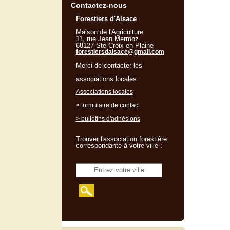
Contactez-nous
Forestiers d'Alsace
Maison de l'Agriculture
11, rue Jean Mermoz
68127 Ste Croix en Plaine
forestiersdalsace@gmail.com
Merci de contacter les
associations locales
Associations locales
> formulaire de contact
> bulletins d'adhésions
Trouver l'association forestière
correspondante à votre ville :