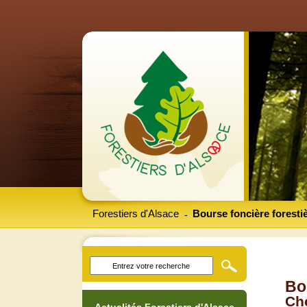
Forestiers d'Alsace
Bourse foncière foresti
-
Bo
Che