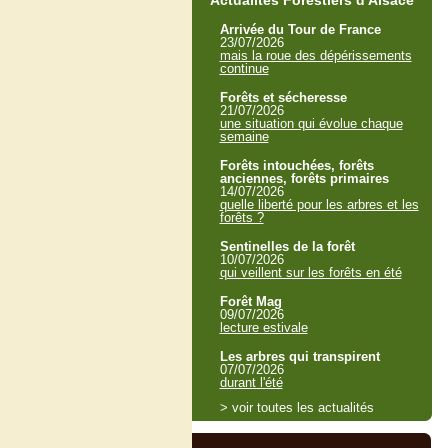
Actualités Forestiers d'Alsace
Arrivée du Tour de France
23/07/2026
mais la roue des dépérissements
continue
Forêts et sécheresse
21/07/2026
une situation qui évolue chaque
semaine
Forêts intouchées, forêts
anciennes, forêts primaires
14/07/2026
quelle liberté pour les arbres et les
forêts ?
Sentinelles de la forêt
10/07/2026
qui veillent sur les forêts en été
Forêt Mag
09/07/2026
lecture estivale
Les arbres qui transpirent
07/07/2026
durant l'été
> voir toutes les actualités