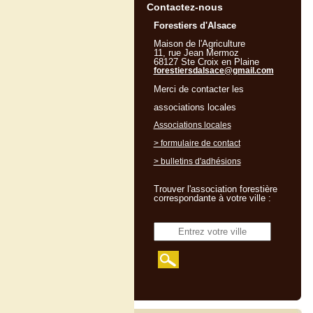
Contactez-nous
Forestiers d'Alsace
Maison de l'Agriculture
11, rue Jean Mermoz
68127 Ste Croix en Plaine
forestiersdalsace@gmail.com
Merci de contacter les
associations locales
Associations locales
> formulaire de contact
> bulletins d'adhésions
Trouver l'association forestière
correspondante à votre ville :