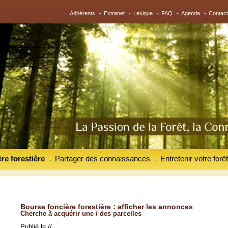
Adhérents
-
Extranet
-
Lexique
-
FAQ
-
Agenda
-
Contact
re forestière
Partager des connaissances
Entretenir votre forêt
-
-
Bourse foncière forestière : afficher les annonces
Cherche à acquérir une / des parcelles
Publié le //