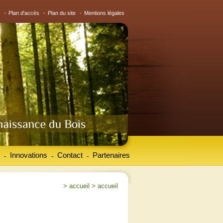
-
Plan d'accès
-
Plan du site
-
Mentions légales
Innovations
Contact
Partenaires
-
-
-
>
accueil
>
accueil