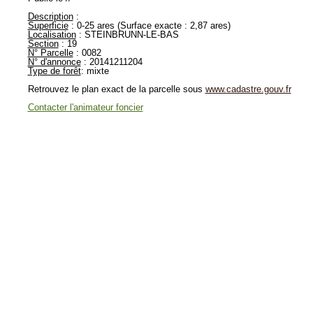
Description
:
Superficie
: 0-25 ares (Surface exacte : 2,87 ares)
Localisation
: STEINBRUNN-LE-BAS
Section
: 19
N° Parcelle
: 0082
N° d'annonce
: 20141211204
Type de forêt
: mixte
Retrouvez le plan exact de la parcelle sous
www.cadastre.gouv.fr
Contacter l'animateur foncier