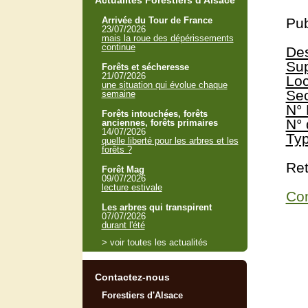
Actualités Forestiers d'Alsace
Arrivée du Tour de France
Pub
23/07/2026
mais la roue des dépérissements
continue
Des
Sup
Forêts et sécheresse
21/07/2026
Loc
une situation qui évolue chaque
Sec
semaine
N° 
Forêts intouchées, forêts
N° 
anciennes, forêts primaires
14/07/2026
Typ
quelle liberté pour les arbres et les
forêts ?
Ret
Forêt Mag
09/07/2026
lecture estivale
Con
Les arbres qui transpirent
07/07/2026
durant l'été
> voir toutes les actualités
Contactez-nous
Forestiers d'Alsace