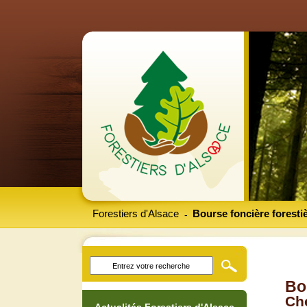
Forestiers d'Alsace
Bourse foncière foresti
-
Bo
Che