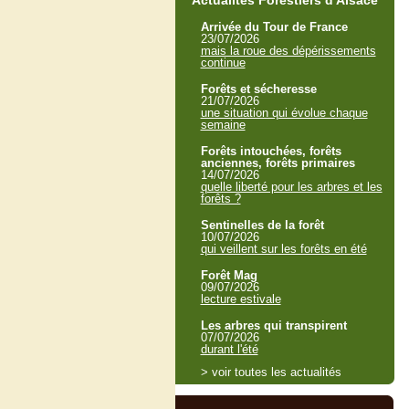
Actualités Forestiers d'Alsace
Arrivée du Tour de France
23/07/2026
mais la roue des dépérissements
continue
Forêts et sécheresse
21/07/2026
une situation qui évolue chaque
semaine
Forêts intouchées, forêts
anciennes, forêts primaires
14/07/2026
quelle liberté pour les arbres et les
forêts ?
Sentinelles de la forêt
10/07/2026
qui veillent sur les forêts en été
Forêt Mag
09/07/2026
lecture estivale
Les arbres qui transpirent
07/07/2026
durant l'été
> voir toutes les actualités