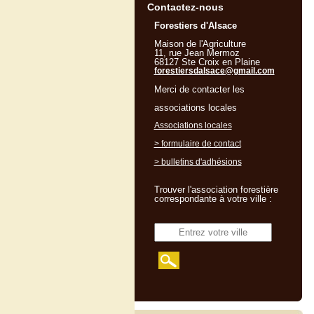
Contactez-nous
Forestiers d'Alsace
Maison de l'Agriculture
11, rue Jean Mermoz
68127 Ste Croix en Plaine
forestiersdalsace@gmail.com
Merci de contacter les
associations locales
Associations locales
> formulaire de contact
> bulletins d'adhésions
Trouver l'association forestière
correspondante à votre ville :