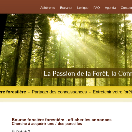
Adhérents
-
Extranet
-
Lexique
-
FAQ
-
Agenda
-
Contact
re forestière
Partager des connaissances
Entretenir votre forêt
-
-
Bourse foncière forestière : afficher les annonces
Cherche à acquérir une / des parcelles
Publié le //