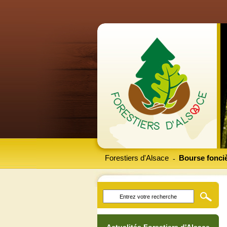
Forestiers d'Alsace
Bourse fonciè
-