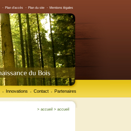
-
Plan d'accès
-
Plan du site
-
Mentions légales
Innovations
Contact
Partenaires
-
-
-
>
accueil
>
accueil