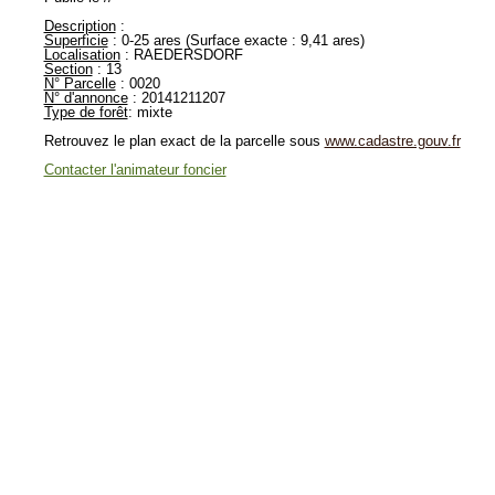
Description
:
Superficie
: 0-25 ares (Surface exacte : 9,41 ares)
Localisation
: RAEDERSDORF
Section
: 13
N° Parcelle
: 0020
N° d'annonce
: 20141211207
Type de forêt
: mixte
Retrouvez le plan exact de la parcelle sous
www.cadastre.gouv.fr
Contacter l'animateur foncier