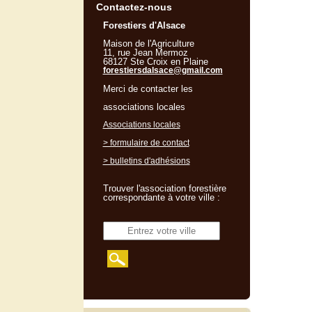
Contactez-nous
Forestiers d'Alsace
Maison de l'Agriculture
11, rue Jean Mermoz
68127 Ste Croix en Plaine
forestiersdalsace@gmail.com
Merci de contacter les
associations locales
Associations locales
> formulaire de contact
> bulletins d'adhésions
Trouver l'association forestière
correspondante à votre ville :