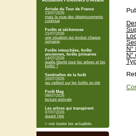
Actualités Forestiers d'Alsace
Arrivée du Tour de France
Pub
23/07/2026
mais la roue des dépérissements
continue
Des
Sup
Forêts et sécheresse
21/07/2026
Loc
une situation qui évolue chaque
Sec
semaine
N° 
Forêts intouchées, forêts
N° 
anciennes, forêts primaires
14/07/2026
Typ
quelle liberté pour les arbres et les
forêts ?
Ret
Sentinelles de la forêt
10/07/2026
qui veillent sur les forêts en été
Con
Forêt Mag
09/07/2026
lecture estivale
Les arbres qui transpirent
07/07/2026
durant l'été
> voir toutes les actualités