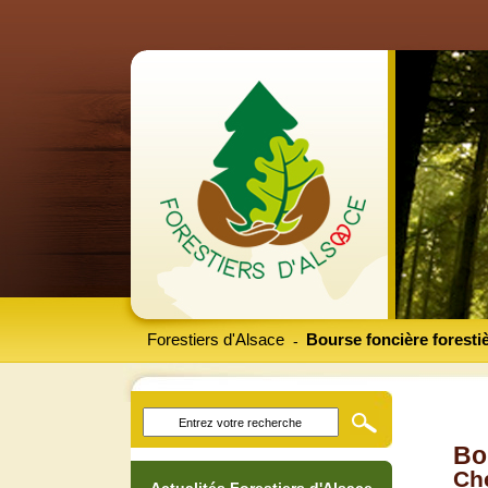
Forestiers d'Alsace
Bourse foncière foresti
-
Bo
Che