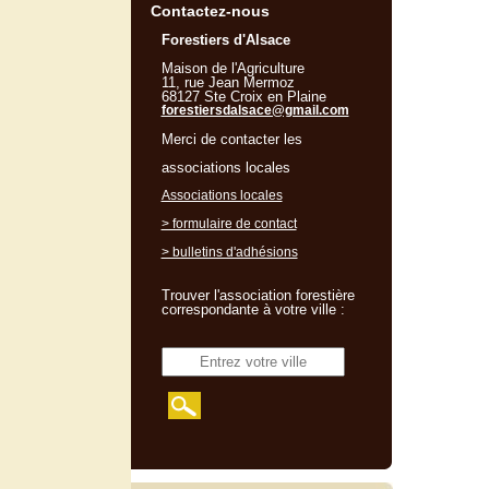
Contactez-nous
Forestiers d'Alsace
Maison de l'Agriculture
11, rue Jean Mermoz
68127 Ste Croix en Plaine
forestiersdalsace@gmail.com
Merci de contacter les
associations locales
Associations locales
> formulaire de contact
> bulletins d'adhésions
Trouver l'association forestière
correspondante à votre ville :