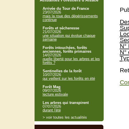
Actualités Forestiers d'Alsace
Arrivée du Tour de France
Pub
23/07/2026
mais la roue des dépérissements
continue
Des
Sup
Forêts et sécheresse
21/07/2026
Loc
une situation qui évolue chaque
Sec
semaine
N° 
Forêts intouchées, forêts
N° 
anciennes, forêts primaires
14/07/2026
Typ
quelle liberté pour les arbres et les
forêts ?
Ret
Sentinelles de la forêt
10/07/2026
qui veillent sur les forêts en été
Con
Forêt Mag
09/07/2026
lecture estivale
Les arbres qui transpirent
07/07/2026
durant l'été
> voir toutes les actualités