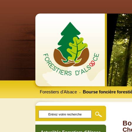
Forestiers d'Alsace
Bourse foncière foresti
-
Bo
Che