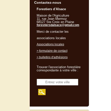
Contactez-nous
Forestiers d'Alsace
Maison de l'Agriculture
11, rue Jean Mermoz
68127 Ste Croix en Plaine
forestiersdalsace@gmail.com
Merci de contacter les
associations locales
Associations locales
> formulaire de contact
> bulletins d'adhésions
Trouver l'association forestière
correspondante à votre ville :