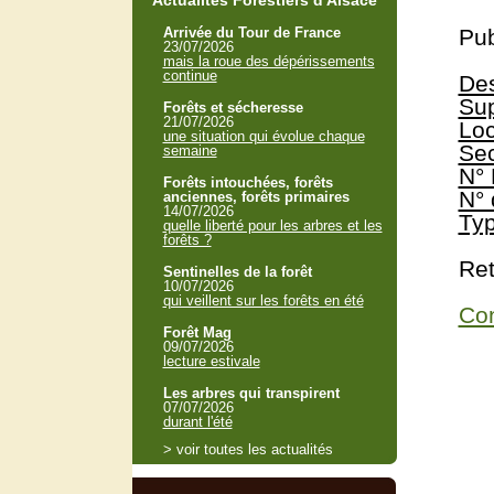
Actualités Forestiers d'Alsace
Arrivée du Tour de France
Pub
23/07/2026
mais la roue des dépérissements
continue
Des
Sup
Forêts et sécheresse
21/07/2026
Loc
une situation qui évolue chaque
Sec
semaine
N° 
Forêts intouchées, forêts
N° 
anciennes, forêts primaires
14/07/2026
Typ
quelle liberté pour les arbres et les
forêts ?
Ret
Sentinelles de la forêt
10/07/2026
qui veillent sur les forêts en été
Con
Forêt Mag
09/07/2026
lecture estivale
Les arbres qui transpirent
07/07/2026
durant l'été
> voir toutes les actualités