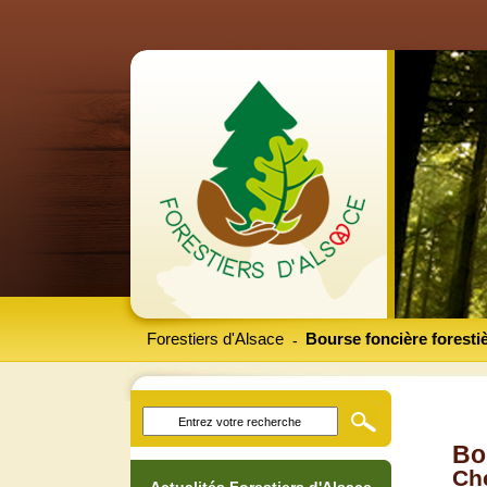
Forestiers d'Alsace
Bourse foncière foresti
-
Bo
Che