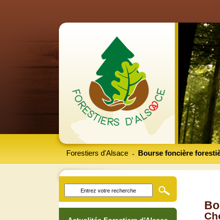
Forestiers d'Alsace
Bourse foncière foresti
-
Bo
Che