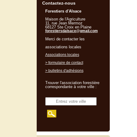
Contactez-nous
Forestiers d'Alsace
Maison de l'Agriculture
11, rue Jean Mermoz
68127 Ste Croix en Plaine
forestiersdalsace@gmail.com
Merci de contacter les
associations locales
Associations locales
> formulaire de contact
> bulletins d'adhésions
Trouver l'association forestière
correspondante à votre ville :