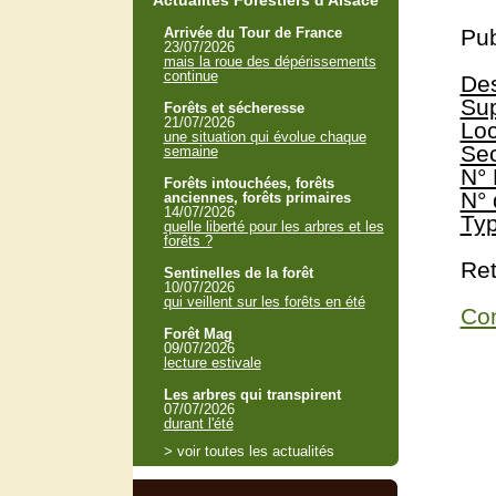
Actualités Forestiers d'Alsace
Arrivée du Tour de France
Pub
23/07/2026
mais la roue des dépérissements
continue
Des
Sup
Forêts et sécheresse
21/07/2026
Loc
une situation qui évolue chaque
Sec
semaine
N° 
Forêts intouchées, forêts
N° 
anciennes, forêts primaires
14/07/2026
Typ
quelle liberté pour les arbres et les
forêts ?
Ret
Sentinelles de la forêt
10/07/2026
qui veillent sur les forêts en été
Con
Forêt Mag
09/07/2026
lecture estivale
Les arbres qui transpirent
07/07/2026
durant l'été
> voir toutes les actualités