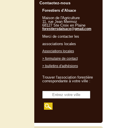
Contactez-nous
Forestiers d'Alsace
Maison de l'Agriculture
11, rue Jean Mermoz
68127 Ste Croix en Plaine
forestiersdalsace@gmail.com
Merci de contacter les
associations locales
Associations locales
> formulaire de contact
> bulletins d'adhésions
Trouver l'association forestière
correspondante à votre ville :