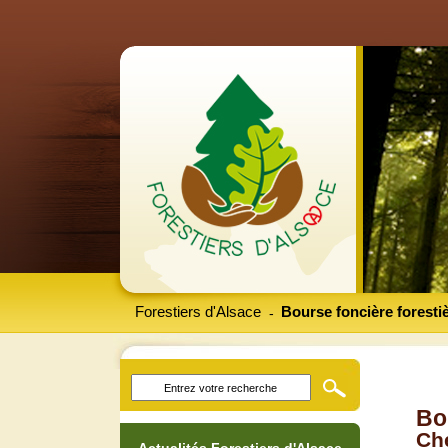
Forestiers d'Alsace
Bourse foncière foresti
-
Bo
Che