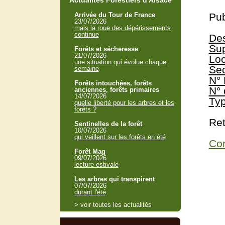
Actualités Forestiers d'Alsace
Arrivée du Tour de France
Pub
23/07/2026
mais la roue des dépérissements
continue
Des
Sup
Forêts et sécheresse
21/07/2026
Loc
une situation qui évolue chaque
Sec
semaine
N° 
Forêts intouchées, forêts
N° 
anciennes, forêts primaires
14/07/2026
Typ
quelle liberté pour les arbres et les
forêts ?
Ret
Sentinelles de la forêt
10/07/2026
qui veillent sur les forêts en été
Con
Forêt Mag
09/07/2026
lecture estivale
Les arbres qui transpirent
07/07/2026
durant l'été
> voir toutes les actualités