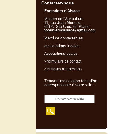
Contactez-nous
Forestiers d'Alsace
Maison de l'Agriculture
11, rue Jean Mermoz
68127 Ste Croix en Plaine
forestiersdalsace@gmail.com
Merci de contacter les
associations locales
Associations locales
> formulaire de contact
> bulletins d'adhésions
Trouver l'association forestière
correspondante à votre ville :