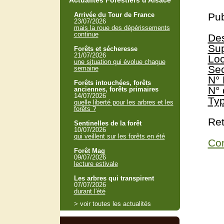
Actualités Forestiers d'Alsace
Arrivée du Tour de France
Pub
23/07/2026
mais la roue des dépérissements
continue
Des
Sup
Forêts et sécheresse
21/07/2026
Loc
une situation qui évolue chaque
Sec
semaine
N° 
Forêts intouchées, forêts
N° 
anciennes, forêts primaires
14/07/2026
Typ
quelle liberté pour les arbres et les
forêts ?
Ret
Sentinelles de la forêt
10/07/2026
qui veillent sur les forêts en été
Con
Forêt Mag
09/07/2026
lecture estivale
Les arbres qui transpirent
07/07/2026
durant l'été
> voir toutes les actualités