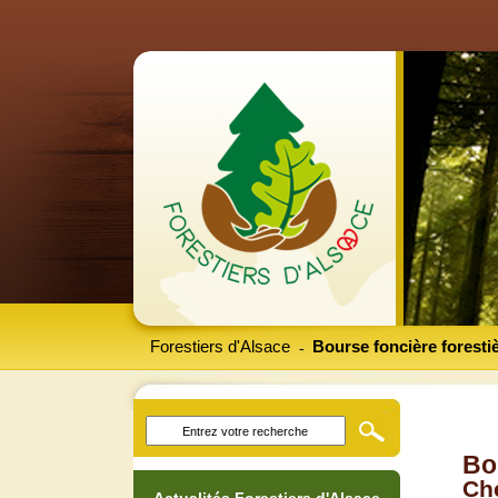
Forestiers d'Alsace
Bourse foncière foresti
-
Bo
Che