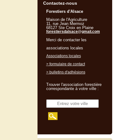
Contactez-nous
Forestiers d'Alsace
Maison de l'Agriculture
11, rue Jean Mermoz
68127 Ste Croix en Plaine
forestiersdalsace@gmail.com
Merci de contacter les
associations locales
Associations locales
> formulaire de contact
> bulletins d'adhésions
Trouver l'association forestière
correspondante à votre ville :