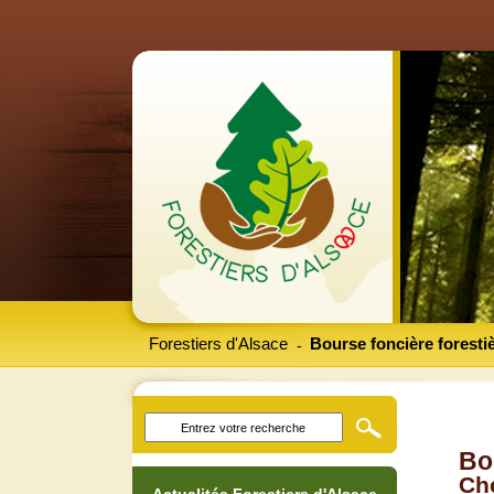
Forestiers d'Alsace
Bourse foncière foresti
-
Bo
Che