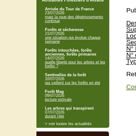
Actualités Forestiers d'Alsace
Arrivée du Tour de France
Pub
23/07/2026
mais la roue des dépérissements
continue
Des
Sup
Forêts et sécheresse
21/07/2026
Loc
une situation qui évolue chaque
Sec
semaine
N° 
Forêts intouchées, forêts
N° 
anciennes, forêts primaires
14/07/2026
Typ
quelle liberté pour les arbres et les
forêts ?
Ret
Sentinelles de la forêt
10/07/2026
qui veillent sur les forêts en été
Con
Forêt Mag
09/07/2026
lecture estivale
Les arbres qui transpirent
07/07/2026
durant l'été
> voir toutes les actualités