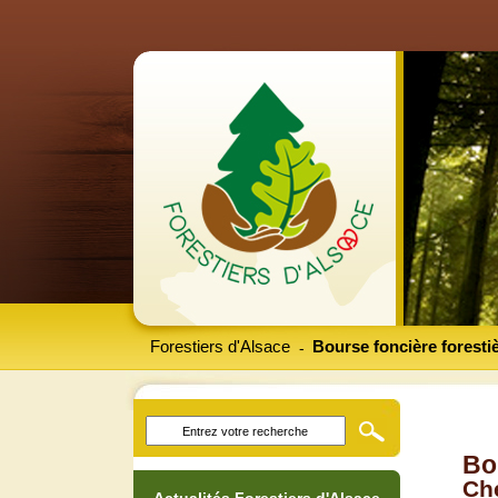
Forestiers d'Alsace
Bourse foncière foresti
-
Bo
Che