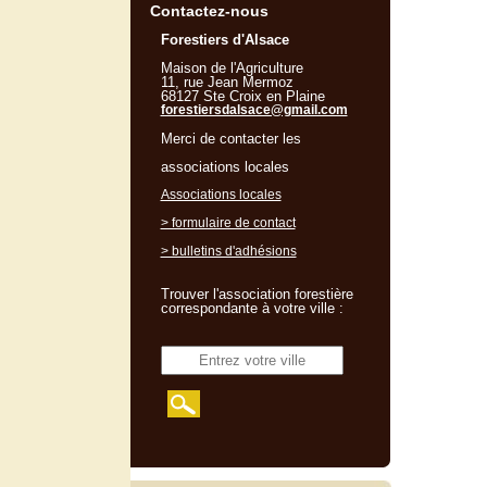
Contactez-nous
Forestiers d'Alsace
Maison de l'Agriculture
11, rue Jean Mermoz
68127 Ste Croix en Plaine
forestiersdalsace@gmail.com
Merci de contacter les
associations locales
Associations locales
> formulaire de contact
> bulletins d'adhésions
Trouver l'association forestière
correspondante à votre ville :