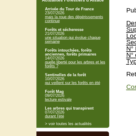
Actualités Forestiers d'Alsace
Arrivée du Tour de France
Pub
23/07/2026
mais la roue des dépérissements
continue
Des
Sup
Forêts et sécheresse
21/07/2026
Loc
une situation qui évolue chaque
Sec
semaine
N° 
Forêts intouchées, forêts
N° 
anciennes, forêts primaires
14/07/2026
Typ
quelle liberté pour les arbres et les
forêts ?
Ret
Sentinelles de la forêt
10/07/2026
qui veillent sur les forêts en été
Con
Forêt Mag
09/07/2026
lecture estivale
Les arbres qui transpirent
07/07/2026
durant l'été
> voir toutes les actualités