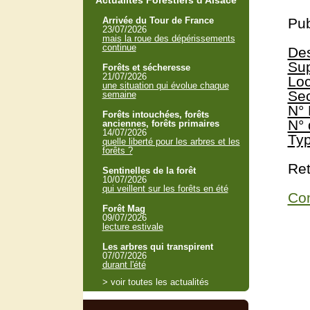
Actualités Forestiers d'Alsace
Arrivée du Tour de France
Pub
23/07/2026
mais la roue des dépérissements
continue
Des
Sup
Forêts et sécheresse
21/07/2026
Loc
une situation qui évolue chaque
Sec
semaine
N° 
Forêts intouchées, forêts
N° 
anciennes, forêts primaires
14/07/2026
Typ
quelle liberté pour les arbres et les
forêts ?
Ret
Sentinelles de la forêt
10/07/2026
qui veillent sur les forêts en été
Con
Forêt Mag
09/07/2026
lecture estivale
Les arbres qui transpirent
07/07/2026
durant l'été
> voir toutes les actualités