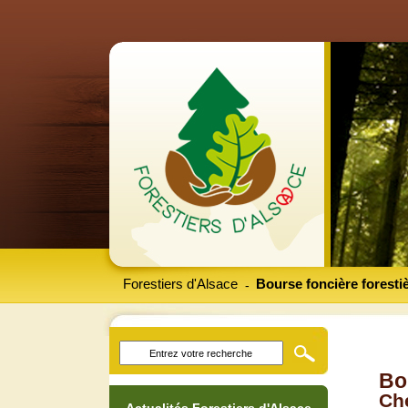
Forestiers d'Alsace
Bourse foncière foresti
-
Bo
Che