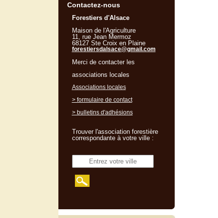
Contactez-nous
Forestiers d'Alsace
Maison de l'Agriculture
11, rue Jean Mermoz
68127 Ste Croix en Plaine
forestiersdalsace@gmail.com
Merci de contacter les
associations locales
Associations locales
> formulaire de contact
> bulletins d'adhésions
Trouver l'association forestière
correspondante à votre ville :