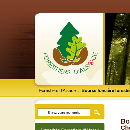
Forestiers d'Alsace
Bourse foncière foresti
-
Bo
Che