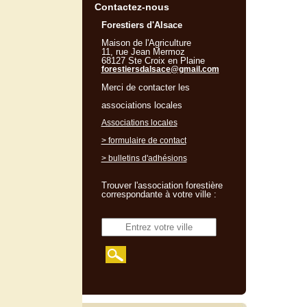
Contactez-nous
Forestiers d'Alsace
Maison de l'Agriculture
11, rue Jean Mermoz
68127 Ste Croix en Plaine
forestiersdalsace@gmail.com
Merci de contacter les
associations locales
Associations locales
> formulaire de contact
> bulletins d'adhésions
Trouver l'association forestière
correspondante à votre ville :