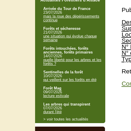
Actualités Forestiers d'Alsace
Arrivée du Tour de France
Pub
23/07/2026
mais la roue des dépérissements
continue
Des
Sup
Forêts et sécheresse
21/07/2026
Loc
une situation qui évolue chaque
Sec
semaine
N° 
Forêts intouchées, forêts
N° 
anciennes, forêts primaires
14/07/2026
Typ
quelle liberté pour les arbres et les
forêts ?
Ret
Sentinelles de la forêt
10/07/2026
qui veillent sur les forêts en été
Con
Forêt Mag
09/07/2026
lecture estivale
Les arbres qui transpirent
07/07/2026
durant l'été
> voir toutes les actualités