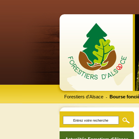
Forestiers d'Alsace
Bourse fonciè
-