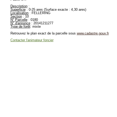
Description
:
Superficie
: 0-25 ares (Surface exacte : 4,30 ares)
Localisation
: FELLERING
Section
: 10
N° Parcelle
: 0180
N° d'annonce
: 20141211277
Type de forêt
: mixte
Retrouvez le plan exact de la parcelle sous
www.cadastre.gouv.fr
Contacter l'animateur foncier