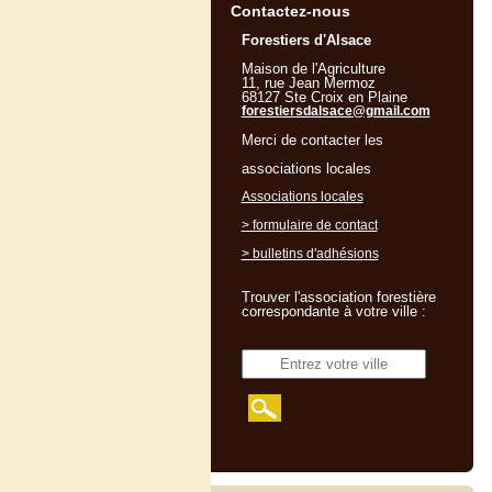
Contactez-nous
Forestiers d'Alsace
Maison de l'Agriculture
11, rue Jean Mermoz
68127 Ste Croix en Plaine
forestiersdalsace@gmail.com
Merci de contacter les
associations locales
Associations locales
> formulaire de contact
> bulletins d'adhésions
Trouver l'association forestière
correspondante à votre ville :