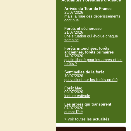
Actualités Forestiers d'Alsace
Arrivée du Tour de France
23/07/2026
mais la roue des dépérissements
continue
Forêts et sécheresse
21/07/2026
une situation qui évolue chaque
semaine
Forêts intouchées, forêts
anciennes, forêts primaires
14/07/2026
quelle liberté pour les arbres et les
forêts ?
Sentinelles de la forêt
10/07/2026
qui veillent sur les forêts en été
Forêt Mag
09/07/2026
lecture estivale
Les arbres qui transpirent
07/07/2026
durant l'été
> voir toutes les actualités