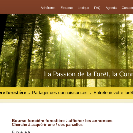
Adhérents
-
Extranet
-
Lexique
-
FAQ
-
Agenda
-
Contact
re forestière
Partager des connaissances
Entretenir votre forêt
-
-
Bourse foncière forestière : afficher les annonces
Cherche à acquérir une / des parcelles
Publié le //