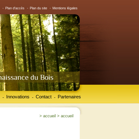
-
Plan d'accès
-
Plan du site
-
Mentions légales
Innovations
Contact
Partenaires
-
-
-
>
accueil
>
accueil