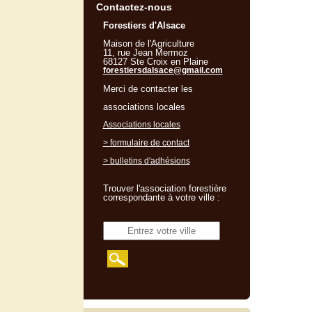
Contactez-nous
Forestiers d'Alsace
Maison de l'Agriculture
11, rue Jean Mermoz
68127 Ste Croix en Plaine
forestiersdalsace@gmail.com
Merci de contacter les
associations locales
Associations locales
> formulaire de contact
> bulletins d'adhésions
Trouver l'association forestière
correspondante à votre ville :