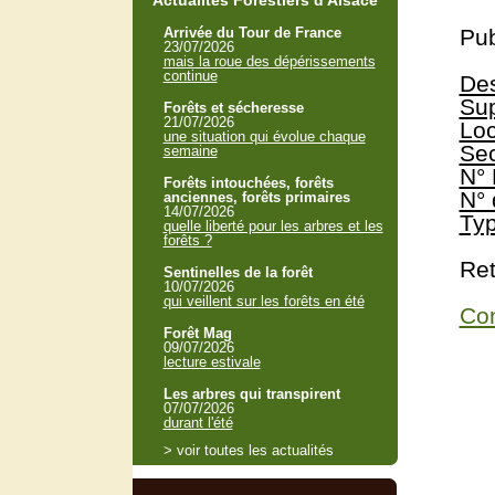
Actualités Forestiers d'Alsace
Arrivée du Tour de France
Pub
23/07/2026
mais la roue des dépérissements
continue
Des
Sup
Forêts et sécheresse
21/07/2026
Loc
une situation qui évolue chaque
Sec
semaine
N° 
Forêts intouchées, forêts
N° 
anciennes, forêts primaires
14/07/2026
Typ
quelle liberté pour les arbres et les
forêts ?
Ret
Sentinelles de la forêt
10/07/2026
qui veillent sur les forêts en été
Con
Forêt Mag
09/07/2026
lecture estivale
Les arbres qui transpirent
07/07/2026
durant l'été
> voir toutes les actualités