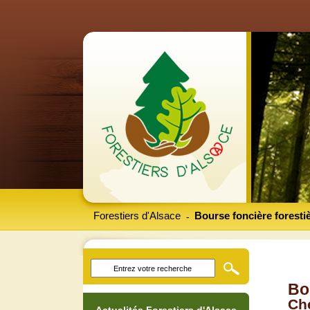
Forestiers d'Alsace
Bourse foncière foresti
-
Bo
Che