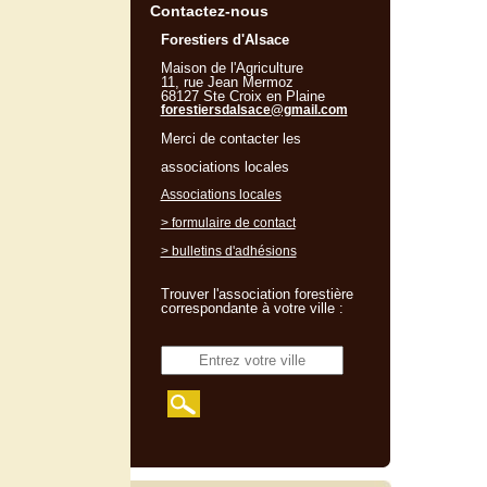
Contactez-nous
Forestiers d'Alsace
Maison de l'Agriculture
11, rue Jean Mermoz
68127 Ste Croix en Plaine
forestiersdalsace@gmail.com
Merci de contacter les
associations locales
Associations locales
> formulaire de contact
> bulletins d'adhésions
Trouver l'association forestière
correspondante à votre ville :