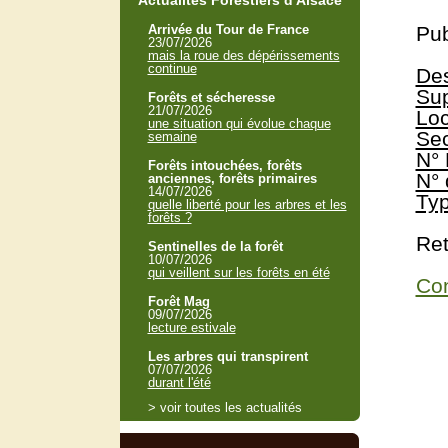
Actualités Forestiers d'Alsace
Arrivée du Tour de France
Pub
23/07/2026
mais la roue des dépérissements
continue
Des
Sup
Forêts et sécheresse
21/07/2026
Loc
une situation qui évolue chaque
Sec
semaine
N° 
Forêts intouchées, forêts
N° 
anciennes, forêts primaires
14/07/2026
Typ
quelle liberté pour les arbres et les
forêts ?
Ret
Sentinelles de la forêt
10/07/2026
qui veillent sur les forêts en été
Con
Forêt Mag
09/07/2026
lecture estivale
Les arbres qui transpirent
07/07/2026
durant l'été
> voir toutes les actualités