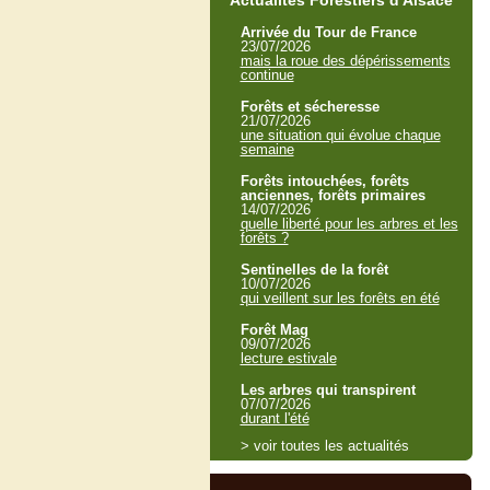
Actualités Forestiers d'Alsace
Arrivée du Tour de France
23/07/2026
mais la roue des dépérissements
continue
Forêts et sécheresse
21/07/2026
une situation qui évolue chaque
semaine
Forêts intouchées, forêts
anciennes, forêts primaires
14/07/2026
quelle liberté pour les arbres et les
forêts ?
Sentinelles de la forêt
10/07/2026
qui veillent sur les forêts en été
Forêt Mag
09/07/2026
lecture estivale
Les arbres qui transpirent
07/07/2026
durant l'été
> voir toutes les actualités