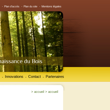
-
Plan d'accès
-
Plan du site
-
Mentions légales
Innovations
Contact
Partenaires
-
-
-
>
accueil
>
accueil