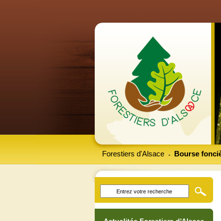
Forestiers d'Alsace
Bourse fonciè
-