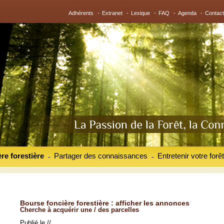
Adhérents
-
Extranet
-
Lexique
-
FAQ
-
Agenda
-
Contact
re forestière
Partager des connaissances
Entretenir votre forêt
-
-
Bourse foncière forestière : afficher les annonces
Cherche à acquérir une / des parcelles
Publié le //