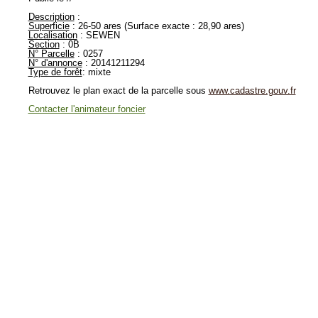
Description
:
Superficie
: 26-50 ares (Surface exacte : 28,90 ares)
Localisation
: SEWEN
Section
: 0B
N° Parcelle
: 0257
N° d'annonce
: 20141211294
Type de forêt
: mixte
Retrouvez le plan exact de la parcelle sous
www.cadastre.gouv.fr
Contacter l'animateur foncier