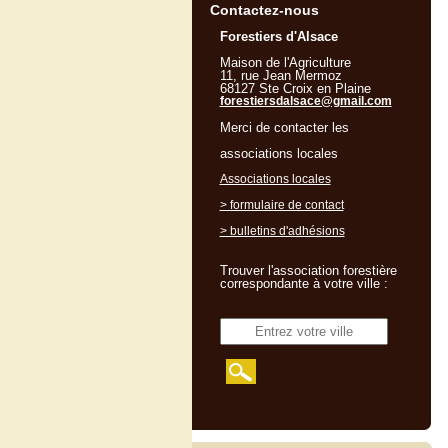
Contactez-nous
Forestiers d'Alsace
Maison de l'Agriculture
11, rue Jean Mermoz
68127 Ste Croix en Plaine
forestiersdalsace@gmail.com
Merci de contacter les
associations locales
Associations locales
> formulaire de contact
> bulletins d'adhésions
Trouver l'association forestière
correspondante à votre ville :