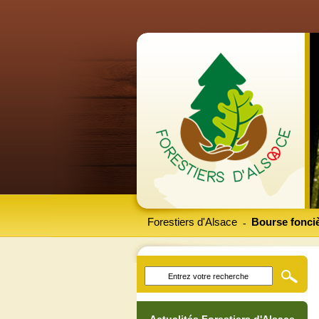
Forestiers d'Alsace
Bourse fonciè
-