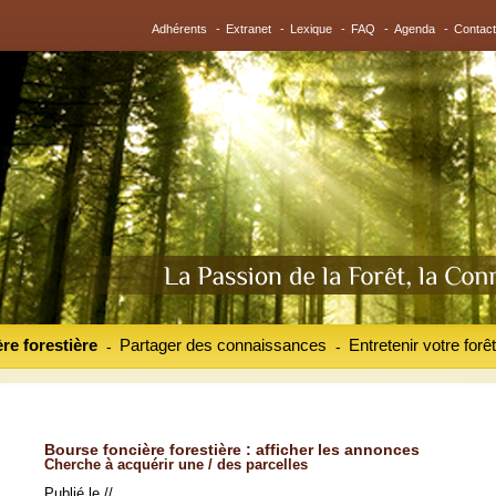
Adhérents
-
Extranet
-
Lexique
-
FAQ
-
Agenda
-
Contact
re forestière
Partager des connaissances
Entretenir votre forêt
-
-
Bourse foncière forestière : afficher les annonces
Cherche à acquérir une / des parcelles
Publié le //