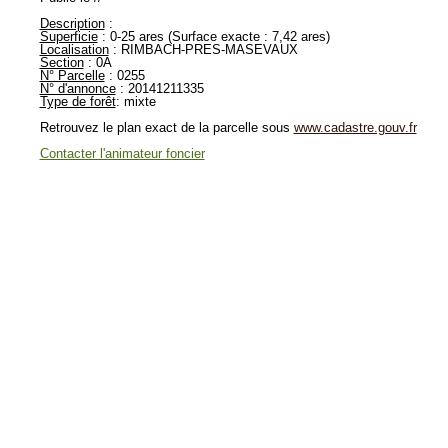
Description
:
Superficie
: 0-25 ares (Surface exacte : 7,42 ares)
Localisation
: RIMBACH-PRES-MASEVAUX
Section
: 0A
N° Parcelle
: 0255
N° d'annonce
: 20141211335
Type de forêt
: mixte
Retrouvez le plan exact de la parcelle sous
www.cadastre.gouv.fr
Contacter l'animateur foncier