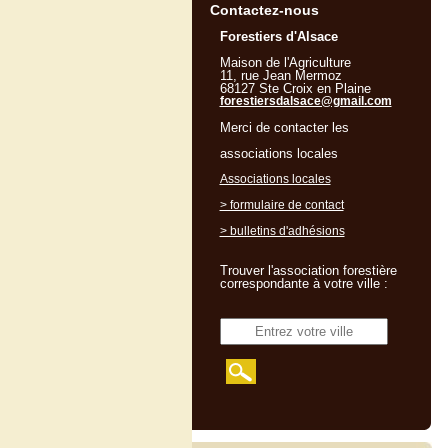
Contactez-nous
Forestiers d'Alsace
Maison de l'Agriculture
11, rue Jean Mermoz
68127 Ste Croix en Plaine
forestiersdalsace@gmail.com
Merci de contacter les
associations locales
Associations locales
> formulaire de contact
> bulletins d'adhésions
Trouver l'association forestière
correspondante à votre ville :