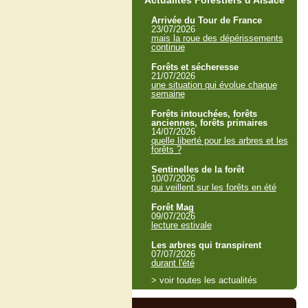
Actualités Forestiers d'Alsace
Arrivée du Tour de France
23/07/2026
mais la roue des dépérissements
continue
Forêts et sécheresse
21/07/2026
une situation qui évolue chaque
semaine
Forêts intouchées, forêts
anciennes, forêts primaires
14/07/2026
quelle liberté pour les arbres et les
forêts ?
Sentinelles de la forêt
10/07/2026
qui veillent sur les forêts en été
Forêt Mag
09/07/2026
lecture estivale
Les arbres qui transpirent
07/07/2026
durant l'été
> voir toutes les actualités