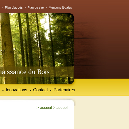
-
Plan d'accès
-
Plan du site
-
Mentions légales
Innovations
Contact
Partenaires
-
-
-
>
accueil
>
accueil