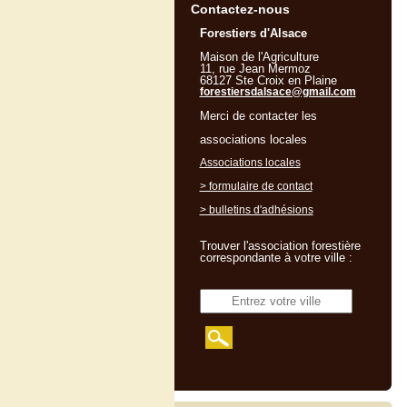
Contactez-nous
Forestiers d'Alsace
Maison de l'Agriculture
11, rue Jean Mermoz
68127 Ste Croix en Plaine
forestiersdalsace@gmail.com
Merci de contacter les
associations locales
Associations locales
> formulaire de contact
> bulletins d'adhésions
Trouver l'association forestière
correspondante à votre ville :