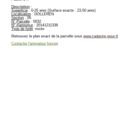
Description
:
Superficie
: 0-25 ares (Surface exacte : 23,50 ares)
Localisation
: DOLLEREN
Section
: 05
N° Parcelle
: 0032
N° d'annonce
: 20141211338
Type de forêt
: mixte
Retrouvez le plan exact de la parcelle sous
www.cadastre.gouv.fr
Contacter l'animateur foncier