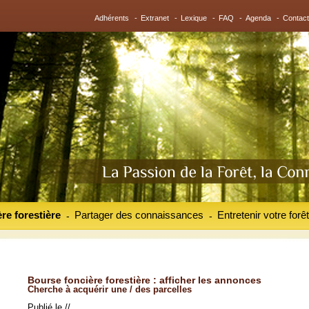
Adhérents
-
Extranet
-
Lexique
-
FAQ
-
Agenda
-
Contact
re forestière
Partager des connaissances
Entretenir votre forêt
-
-
Bourse foncière forestière : afficher les annonces
Cherche à acquérir une / des parcelles
Publié le //