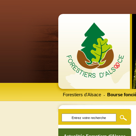
Forestiers d'Alsace
Bourse fonciè
-