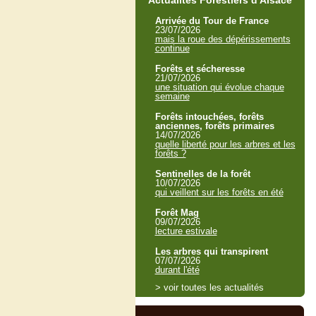
Actualités Forestiers d'Alsace
Arrivée du Tour de France
23/07/2026
mais la roue des dépérissements
continue
Forêts et sécheresse
21/07/2026
une situation qui évolue chaque
semaine
Forêts intouchées, forêts
anciennes, forêts primaires
14/07/2026
quelle liberté pour les arbres et les
forêts ?
Sentinelles de la forêt
10/07/2026
qui veillent sur les forêts en été
Forêt Mag
09/07/2026
lecture estivale
Les arbres qui transpirent
07/07/2026
durant l'été
> voir toutes les actualités