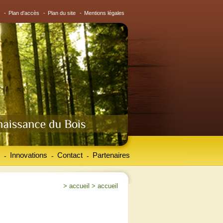
-
Plan d'accès
-
Plan du site
-
Mentions légales
Innovations
Contact
Partenaires
-
-
-
>
accueil
>
accueil