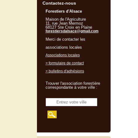
Contactez-nous
Forestiers d'Alsace
Maison de l'Agriculture
11, rue Jean Mermoz
68127 Ste Croix en Plaine
forestiersdalsace@gmail.com
Merci de contacter les
associations locales
Associations locales
> formulaire de contact
> bulletins d'adhésions
Trouver l'association forestière
correspondante à votre ville :