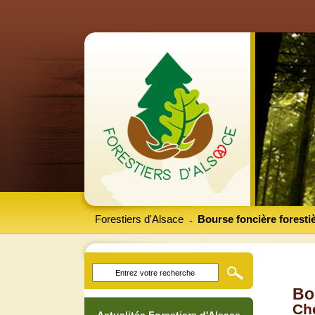
Forestiers d'Alsace
Bourse foncière foresti
-
Bo
Che