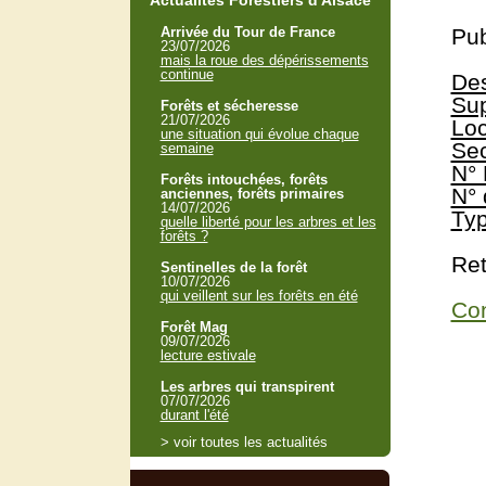
Actualités Forestiers d'Alsace
Arrivée du Tour de France
Pub
23/07/2026
mais la roue des dépérissements
continue
Des
Sup
Forêts et sécheresse
21/07/2026
Loc
une situation qui évolue chaque
Sec
semaine
N° 
Forêts intouchées, forêts
N° 
anciennes, forêts primaires
14/07/2026
Typ
quelle liberté pour les arbres et les
forêts ?
Ret
Sentinelles de la forêt
10/07/2026
qui veillent sur les forêts en été
Con
Forêt Mag
09/07/2026
lecture estivale
Les arbres qui transpirent
07/07/2026
durant l'été
> voir toutes les actualités