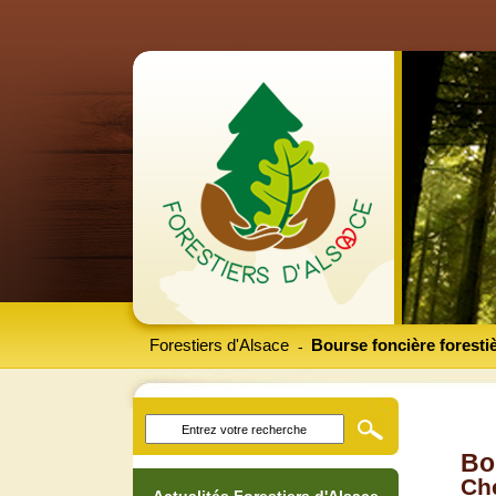
Forestiers d'Alsace
Bourse foncière foresti
-
Bo
Che