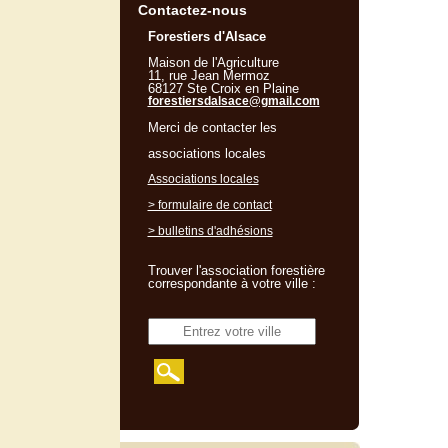
Contactez-nous
Forestiers d'Alsace
Maison de l'Agriculture
11, rue Jean Mermoz
68127 Ste Croix en Plaine
forestiersdalsace@gmail.com
Merci de contacter les
associations locales
Associations locales
> formulaire de contact
> bulletins d'adhésions
Trouver l'association forestière
correspondante à votre ville :