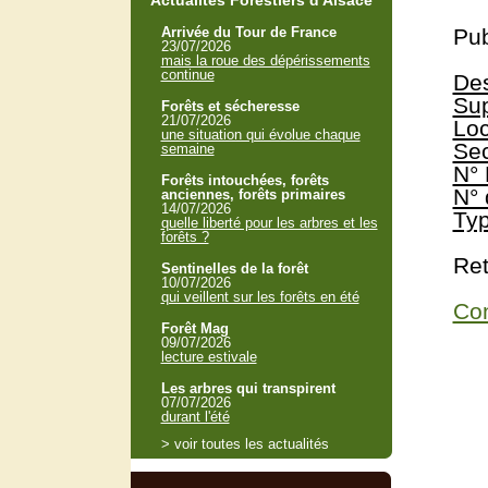
Actualités Forestiers d'Alsace
Arrivée du Tour de France
Pub
23/07/2026
mais la roue des dépérissements
continue
Des
Sup
Forêts et sécheresse
21/07/2026
Loc
une situation qui évolue chaque
Sec
semaine
N° 
Forêts intouchées, forêts
N° 
anciennes, forêts primaires
14/07/2026
Typ
quelle liberté pour les arbres et les
forêts ?
Ret
Sentinelles de la forêt
10/07/2026
qui veillent sur les forêts en été
Con
Forêt Mag
09/07/2026
lecture estivale
Les arbres qui transpirent
07/07/2026
durant l'été
> voir toutes les actualités