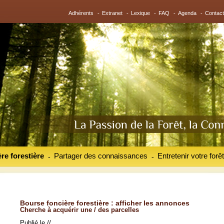
Adhérents
-
Extranet
-
Lexique
-
FAQ
-
Agenda
-
Contact
re forestière
Partager des connaissances
Entretenir votre forêt
-
-
Bourse foncière forestière : afficher les annonces
Cherche à acquérir une / des parcelles
Publié le //