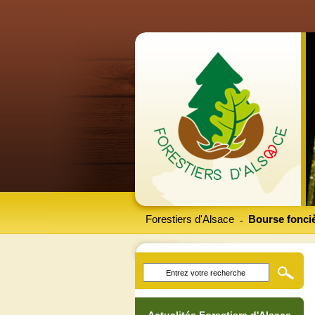
Forestiers d'Alsace
Bourse fonciè
-