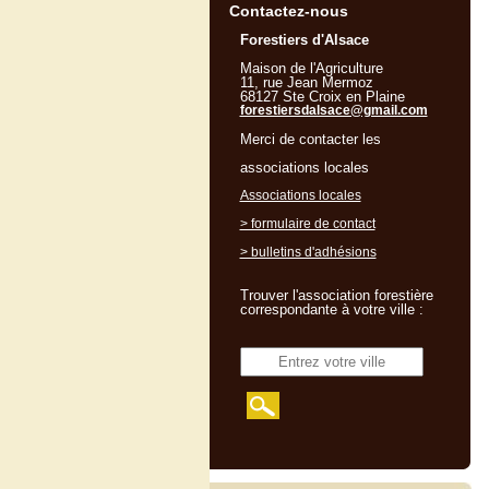
Contactez-nous
Forestiers d'Alsace
Maison de l'Agriculture
11, rue Jean Mermoz
68127 Ste Croix en Plaine
forestiersdalsace@gmail.com
Merci de contacter les
associations locales
Associations locales
> formulaire de contact
> bulletins d'adhésions
Trouver l'association forestière
correspondante à votre ville :