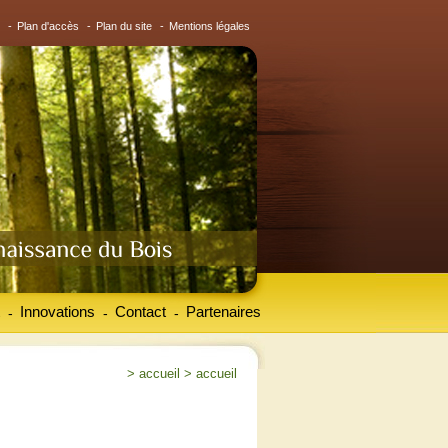
-
Plan d'accès
-
Plan du site
-
Mentions légales
Innovations
Contact
Partenaires
-
-
-
>
accueil
>
accueil