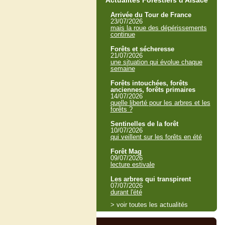
Actualités Forestiers d'Alsace
Arrivée du Tour de France
23/07/2026
mais la roue des dépérissements
continue
Forêts et sécheresse
21/07/2026
une situation qui évolue chaque
semaine
Forêts intouchées, forêts
anciennes, forêts primaires
14/07/2026
quelle liberté pour les arbres et les
forêts ?
Sentinelles de la forêt
10/07/2026
qui veillent sur les forêts en été
Forêt Mag
09/07/2026
lecture estivale
Les arbres qui transpirent
07/07/2026
durant l'été
> voir toutes les actualités