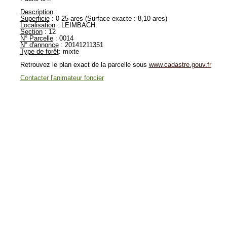
Description
:
Superficie
: 0-25 ares (Surface exacte : 8,10 ares)
Localisation
: LEIMBACH
Section
: 12
N° Parcelle
: 0014
N° d'annonce
: 20141211351
Type de forêt
: mixte
Retrouvez le plan exact de la parcelle sous
www.cadastre.gouv.fr
Contacter l'animateur foncier