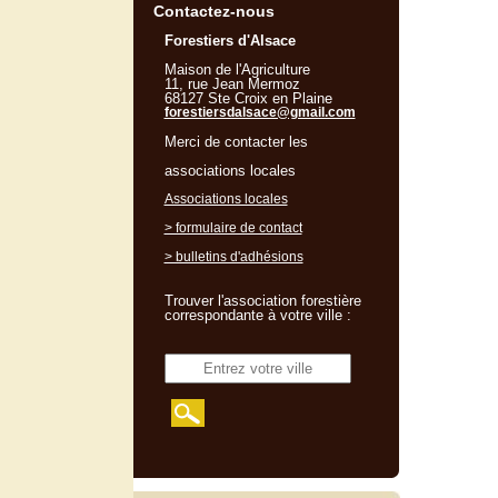
Contactez-nous
Forestiers d'Alsace
Maison de l'Agriculture
11, rue Jean Mermoz
68127 Ste Croix en Plaine
forestiersdalsace@gmail.com
Merci de contacter les
associations locales
Associations locales
> formulaire de contact
> bulletins d'adhésions
Trouver l'association forestière
correspondante à votre ville :