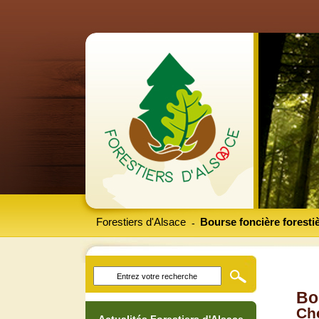
Forestiers d'Alsace
Bourse foncière foresti
-
Bo
Che