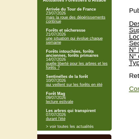
Actualités Forestiers d'Alsace
Arrivée du Tour de France
Pub
23/07/2026
mais la roue des dépérissements
continue
Des
Sup
Forêts et sécheresse
21/07/2026
Loc
une situation qui évolue chaque
Sec
semaine
N° 
Forêts intouchées, forêts
N° 
anciennes, forêts primaires
14/07/2026
Typ
quelle liberté pour les arbres et les
forêts ?
Ret
Sentinelles de la forêt
10/07/2026
qui veillent sur les forêts en été
Con
Forêt Mag
09/07/2026
lecture estivale
Les arbres qui transpirent
07/07/2026
durant l'été
> voir toutes les actualités