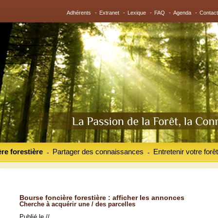
Adhérents
-
Extranet
-
Lexique
-
FAQ
-
Agenda
-
Contact
re forestière
Partager des connaissances
Entretenir votre forêt
-
-
Bourse foncière forestière : afficher les annonces
Cherche à acquérir une / des parcelles
Publié le //