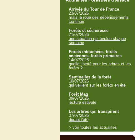
Actualités Forestiers d'Alsace
Arrivée du Tour de France
23/07/2026
mais la roue des dépérissements
continue
Forêts et sécheresse
21/07/2026
une situation qui évolue chaque
semaine
Forêts intouchées, forêts
anciennes, forêts primaires
14/07/2026
quelle liberté pour les arbres et les
forêts ?
Sentinelles de la forêt
10/07/2026
qui veillent sur les forêts en été
Forêt Mag
09/07/2026
lecture estivale
Les arbres qui transpirent
07/07/2026
durant l'été
> voir toutes les actualités