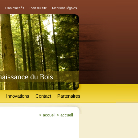
-
Plan d'accès
-
Plan du site
-
Mentions légales
Innovations
Contact
Partenaires
-
-
-
>
accueil
>
accueil