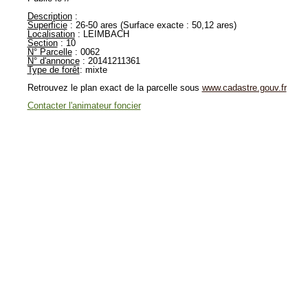
Description
:
Superficie
: 26-50 ares (Surface exacte : 50,12 ares)
Localisation
: LEIMBACH
Section
: 10
N° Parcelle
: 0062
N° d'annonce
: 20141211361
Type de forêt
: mixte
Retrouvez le plan exact de la parcelle sous
www.cadastre.gouv.fr
Contacter l'animateur foncier