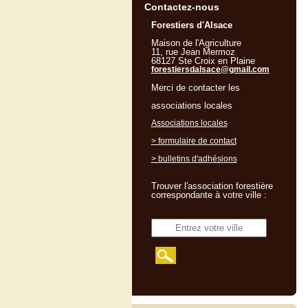
Contactez-nous
Forestiers d'Alsace
Maison de l'Agriculture
11, rue Jean Mermoz
68127 Ste Croix en Plaine
forestiersdalsace@gmail.com
Merci de contacter les
associations locales
Associations locales
> formulaire de contact
> bulletins d'adhésions
Trouver l'association forestière
correspondante à votre ville :