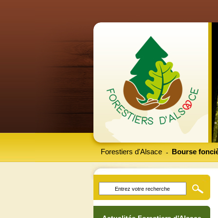
Forestiers d'Alsace
Bourse fonciè
-