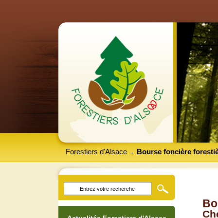
Forestiers d'Alsace
Bourse foncière foresti
-
Bo
Che