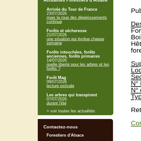
Actualités Forestiers d'Alsace
Arrivée du Tour de France
Pub
23/07/2026
mais la roue des dépérissements
continue
Des
For
Forêts et sécheresse
21/07/2026
Boi
une situation qui évolue chaque
Hêt
semaine
for
Forêts intouchées, forêts
anciennes, forêts primaires
14/07/2026
Sup
quelle liberté pour les arbres et les
forêts ?
Loc
Sec
Forêt Mag
09/07/2026
N° 
lecture estivale
N° 
Les arbres qui transpirent
Typ
07/07/2026
durant l'été
Ret
> voir toutes les actualités
Con
Contactez-nous
Forestiers d'Alsace