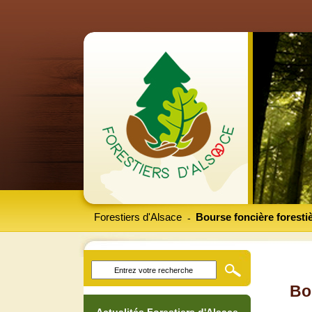
Forestiers d'Alsace
Bourse foncière foresti
-
Bo