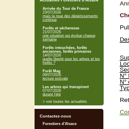
Actualités Forestiers d'Alsace
Ann
Arrivée du Tour de France
23/07/2026
Che
mais la roue des dépérissements
continue
Pub
Forêts et sécheresse
21/07/2026
une situation qui évolue chaque
Des
semaine
Forêts intouchées, forêts
anciennes, forêts primaires
14/07/2026
Sup
quelle liberté pour les arbres et les
Loc
forêts ?
Sec
Forêt Mag
N° 
09/07/2026
lecture estivale
N° 
Typ
Les arbres qui transpirent
07/07/2026
durant l'été
Ret
> voir toutes les actualités
Con
Contactez-nous
Forestiers d'Alsace