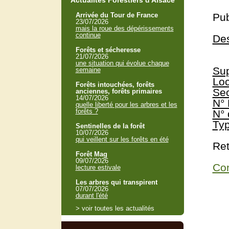
Actualités Forestiers d'Alsace
Arrivée du Tour de France
Pub
23/07/2026
mais la roue des dépérissements
continue
Des
Forêts et sécheresse
21/07/2026
une situation qui évolue chaque
Sup
semaine
Loc
Forêts intouchées, forêts
Sec
anciennes, forêts primaires
14/07/2026
N° 
quelle liberté pour les arbres et les
forêts ?
N° 
Typ
Sentinelles de la forêt
10/07/2026
qui veillent sur les forêts en été
Ret
Forêt Mag
09/07/2026
Con
lecture estivale
Les arbres qui transpirent
07/07/2026
durant l'été
> voir toutes les actualités