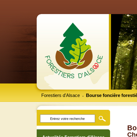
Forestiers d'Alsace
Bourse foncière foresti
-
Bo
Che