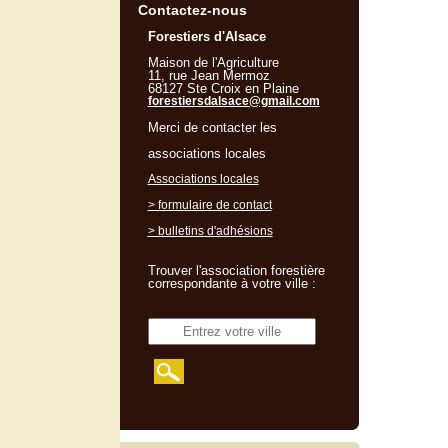
Contactez-nous
Forestiers d'Alsace
Maison de l'Agriculture
11, rue Jean Mermoz
68127 Ste Croix en Plaine
forestiersdalsace@gmail.com
Merci de contacter les
associations locales
Associations locales
> formulaire de contact
> bulletins d'adhésions
Trouver l'association forestière
correspondante à votre ville :